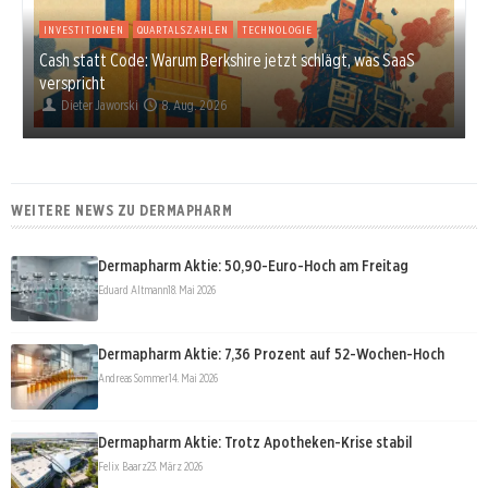
INVESTITIONEN
QUARTALSZAHLEN
TECHNOLOGIE
Cash statt Code: Warum Berkshire jetzt schlägt, was SaaS
verspricht
Dieter Jaworski
8. Aug. 2026
WEITERE NEWS ZU DERMAPHARM
Dermapharm Aktie: 50,90-Euro-Hoch am Freitag
Eduard Altmann
18. Mai 2026
Dermapharm Aktie: 7,36 Prozent auf 52-Wochen-Hoch
Andreas Sommer
14. Mai 2026
Dermapharm Aktie: Trotz Apotheken-Krise stabil
Felix Baarz
23. März 2026