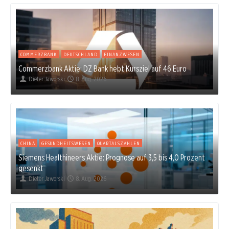
COMMERZBANK
DEUTSCHLAND
FINANZWESEN
Commerzbank Aktie: DZ Bank hebt Kursziel auf 46 Euro
Dieter Jaworski
8. Aug. 2026
CHINA
GESUNDHEITSWESEN
QUARTALSZAHLEN
Siemens Healthineers Aktie: Prognose auf 3,5 bis 4,0 Prozent
gesenkt
Dieter Jaworski
8. Aug. 2026