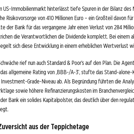
m US-Immobilienmarkt hinterlässt tiefe Spuren in der Bilanz des
ohe Risikovorsorge von 410 Millionen Euro – ein Großteil davon fü
te der Bank für das vergangene Jahr einen Verlust von 284 Millio
richen die Verantwortlichen die Dividende komplett. Bei einem a
iegelt sich diese Entwicklung in einem erheblichen Wertverlust wi
chwäche rief nun auch Standard & Poor’s auf den Plan. Die Agen
das allgemeine Rating von ‚BBB-/A-3‘, stufte das Stand-alone-K
s Investment-Grade-Niveau ab. Als Begründung führten die Analy
ktlage sowie höhere Refinanzierungskosten im Branchenvergleic
der Bank ein solides Kapitalpolster, das deutlich über den regula
egt.
Zuversicht aus der Teppichetage