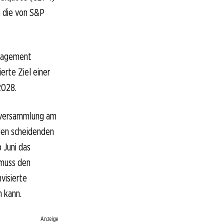
n die von S&P
anagement
erte Ziel einer
2028.
ptversammlung am
 den scheidenden
 Juni das
 muss den
visierte
 kann.
Anzeige