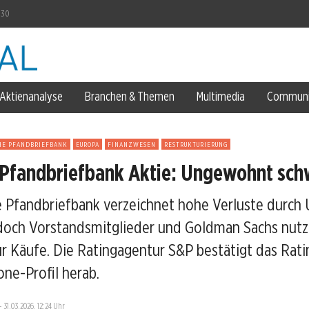
030
en
one zurück
Aktienanalyse
Branchen & Themen
Multimedia
Communi
ungsprobe?
HE PFANDBRIEFBANK
EUROPA
FINANZWESEN
RESTRUKTURIERUNG
Pfandbriefbank Aktie: Ungewohnt sc
 Pfandbriefbank verzeichnet hohe Verluste durch 
doch Vorstandsmitglieder und Goldman Sachs nut
en
r Käufe. Die Ratingagentur S&P bestätigt das Ratin
one-Profil herab.
—
31.03.2026, 12:24 Uhr