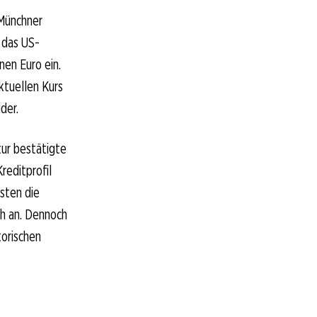
 Münchner
r das US-
nen Euro ein.
ktuellen Kurs
der.
tur bestätigte
reditprofil
sten die
h an. Dennoch
torischen