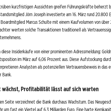
rüben kurzfristigen Aussichten greifen Führungskräfte beherzt 
standsmitglied Jörn Joseph investierte am 16. März rund 20.800 
 Boardmitglied Marcus Schulte mit einem Kaufvolumen von über
chter werten solche Transaktionen traditionell als Vertrauenssign
nternehmens.
n diese Insiderkäufe von einer prominenten Adressmeldung: Gol
sposition im März auf 6,06 Prozent aus. Diese Aufstockung durc
rpretieren Analysten als potenziellen Vertrauensbeweis in das 
r Bank.
wächst, Profitabilität lässt auf sich warten
ven Seite verzeichnet die Bank durchaus Wachstum. Das Neugesch
r um fast ein Viertel auf 6,3 Milliarden Euro. Eine harte Kernkapi