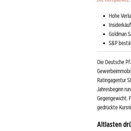
Hohe Verl
Insiderkäu
Goldman Sa
S&P bestät
Die Deutsche Pf
Gewerbeimmobilie
Ratingagentur S
Jahresbeginn run
Gegengewicht. F
gedrückte Kursni
Altlasten dr