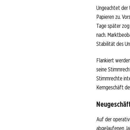
Ungeachtet der t
Papieren zu. Vor
Tage später zog
nach. Marktbeoba
Stabilität des U
Flankiert werde
seine Stimmrecht
Stimmrechte inte
Kerngeschäft de
Neugeschäft 
Auf der operati
abgelaufenen Jah