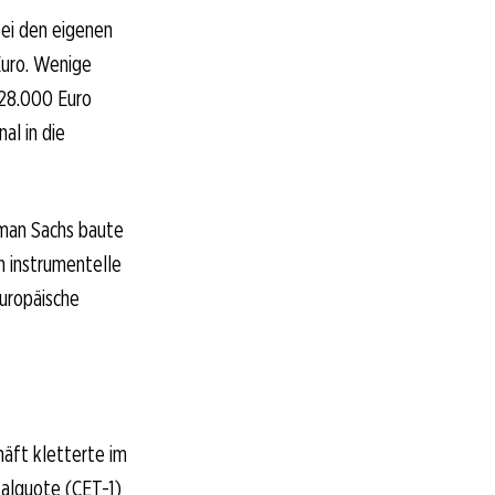
bei den eigenen
Euro. Wenige
 28.000 Euro
al in die
dman Sachs baute
h instrumentelle
europäische
äft kletterte im
talquote (CET-1)