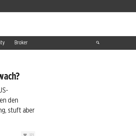
ty
Broker
hwach?
US-
zen den
g, stuft aber
121