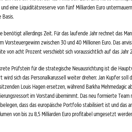
 und eine Liquiditätsreserve von fünf Milliarden Euro untermauer
 Basis.
 benötigt allerdings Zeit. Für das laufende Jahr rechnet das M
nem Vorsteuergewinn zwischen 30 und 40 Millionen Euro. Das anvisi
ite von acht Prozent verschiebt sich voraussichtlich auf das Jahr 
rete Prüfstein für die strategische Neuausrichtung ist die Hau
rt wird sich das Personalkarussell weiter drehen: Jan Kupfer soll
rsitzenden Louis Hagen ersetzen, während Barkha Mehmedagic ab
zierungsressort im Vorstand übernimmt. Das neu formierte Team
elegen, dass das europäische Portfolio stabilisiert ist und das an
men von bis zu 8,5 Milliarden Euro profitabel umgesetzt werden