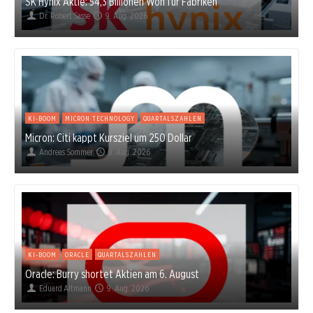
SK Hynix Aktie: 54,3 Billionen Won für Fabriken
Dr. Robert Sasse
9. Aug. 2026
KI-BOOM
MICRON TECHNOLOGY
QUARTALSZAHLEN
Micron: Citi kappt Kursziel um 250 Dollar
Andreas Sommer
9. Aug. 2026
KI-BOOM
ORACLE
QUARTALSZAHLEN
Oracle: Burry shortet Aktien am 6. August
Eduard Altmann
9. Aug. 2026