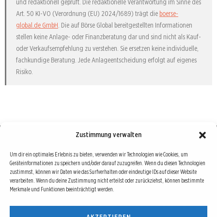
und redaktionell geprüft. Die redaktionelle Verantwortung im Sinne des
Art. 50 KI-VO (Verordnung (EU) 2024/1689) trägt die
boerse-
global.de GmbH
. Die auf Börse Global bereitgestellten Informationen
stellen keine Anlage- oder Finanzberatung dar und sind nicht als Kauf-
oder Verkaufsempfehlung zu verstehen. Sie ersetzen keine individuelle,
fachkundige Beratung. Jede Anlageentscheidung erfolgt auf eigenes
Risiko.
Zustimmung verwalten
Börse : lokal, international, global
Um dir ein optimales Erlebnis zu bieten, verwenden wir Technologien wie Cookies, um
Geräteinformationen zu speichern und/oder darauf zuzugreifen. Wenn du diesen Technologien
Erfolgreiche Börsengeschäfte bedingen vor allem drei Dinge: Verlässliche Informationen,
zustimmst, können wir Daten wie das Surfverhalten oder eindeutige IDs auf dieser Website
richtige Interpretationen und unabhängige Informationsquellen. Diese drei Bausteine sind
verarbeiten. Wenn du deine Zustimmung nicht erteilst oder zurückziehst, können bestimmte
auch die redaktionelle Leitlinie von Börse Global.
Merkmale und Funktionen beeinträchtigt werden.
Hinter Börse Global steht ein Team von erfahrenen Finanzjournalisten, die zum Teil schon
AKZEPTIEREN
seit Jahrzehnten Börse in all ihren Facetten leben und mit diesem Internetprojekt