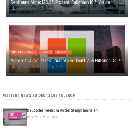
Replimune Aktie: 120,93-Prozent-Rally nach 10:3-Votum
Eduard Altmann
6. Aug. 2026
INSIDERVERKAUF
KI-BOOM
MICROSOFT
Microsoft Aktie: Takeshi Numoto verkauft 2,39 Millionen Dollar
Dr. Robert Sasse
6. Aug. 2026
WEITERE NEWS ZU DEUTSCHE TELEKOM
Deutsche Telekom Aktie: Steigt leicht an
Dr. Bernd Heim
8. Juli 2024