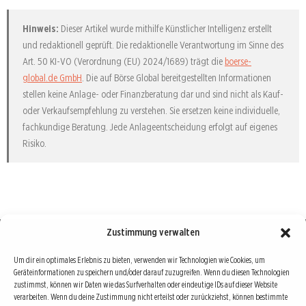
Hinweis:
Dieser Artikel wurde mithilfe Künstlicher Intelligenz erstellt
und redaktionell geprüft. Die redaktionelle Verantwortung im Sinne des
Art. 50 KI-VO (Verordnung (EU) 2024/1689) trägt die
boerse-
global.de GmbH
. Die auf Börse Global bereitgestellten Informationen
stellen keine Anlage- oder Finanzberatung dar und sind nicht als Kauf-
oder Verkaufsempfehlung zu verstehen. Sie ersetzen keine individuelle,
fachkundige Beratung. Jede Anlageentscheidung erfolgt auf eigenes
Risiko.
Zustimmung verwalten
Börse : lokal, international, global
Um dir ein optimales Erlebnis zu bieten, verwenden wir Technologien wie Cookies, um
Geräteinformationen zu speichern und/oder darauf zuzugreifen. Wenn du diesen Technologien
Erfolgreiche Börsengeschäfte bedingen vor allem drei Dinge: Verlässliche Informationen,
zustimmst, können wir Daten wie das Surfverhalten oder eindeutige IDs auf dieser Website
richtige Interpretationen und unabhängige Informationsquellen. Diese drei Bausteine sind
verarbeiten. Wenn du deine Zustimmung nicht erteilst oder zurückziehst, können bestimmte