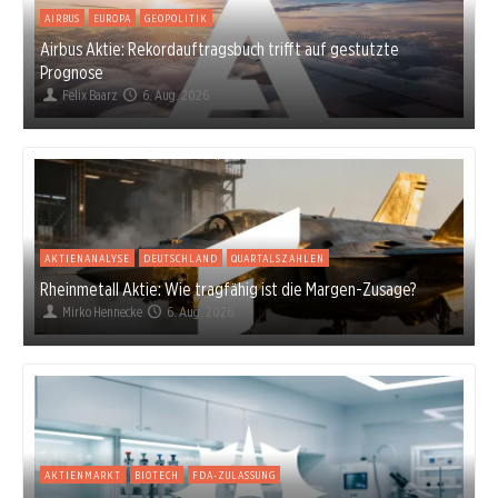
AIRBUS
EUROPA
GEOPOLITIK
Airbus Aktie: Rekordauftragsbuch trifft auf gestutzte
Prognose
Felix Baarz
6. Aug. 2026
AKTIENANALYSE
DEUTSCHLAND
QUARTALSZAHLEN
Rheinmetall Aktie: Wie tragfähig ist die Margen-Zusage?
Mirko Hennecke
6. Aug. 2026
AKTIENMARKT
BIOTECH
FDA-ZULASSUNG