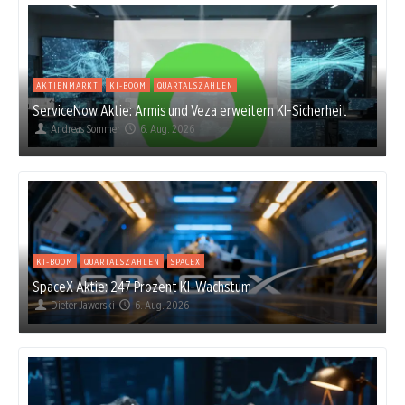
AKTIENMARKT
KI-BOOM
QUARTALSZAHLEN
ServiceNow Aktie: Armis und Veza erweitern KI-Sicherheit
Andreas Sommer
6. Aug. 2026
KI-BOOM
QUARTALSZAHLEN
SPACEX
SpaceX Aktie: 247 Prozent KI-Wachstum
Dieter Jaworski
6. Aug. 2026