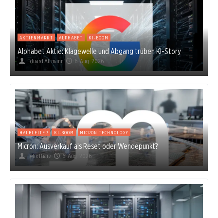
AKTIENMARKT
ALPHABET
KI-BOOM
Alphabet Aktie: Klagewelle und Abgang trüben KI-Story
Eduard Altmann
6. Aug. 2026
HALBLEITER
KI-BOOM
MICRON TECHNOLOGY
Micron: Ausverkauf als Reset oder Wendepunkt?
Felix Baarz
6. Aug. 2026