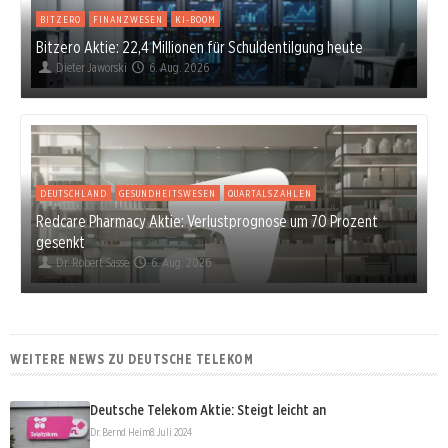
BITZERO
FINANZWESEN
KI-BOOM
Bitzero Aktie: 22,4 Millionen für Schuldentilgung heute
Dieter Jaworski
6. Aug. 2026
DEUTSCHLAND
GESUNDHEITSWESEN
QUARTALSZAHLEN
Redcare Pharmacy Aktie: Verlustprognose um 70 Prozent
gesenkt
Dr. Robert Sasse
6. Aug. 2026
WEITERE NEWS ZU DEUTSCHE TELEKOM
Deutsche Telekom Aktie: Steigt leicht an
Dr. Bernd Heim
8. Juli 2024