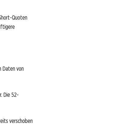
 Short-Quoten
eftigere
ch Daten von
. Die 52-
reits verschoben