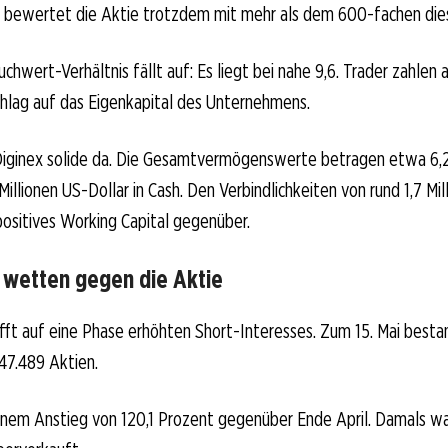
kt bewertet die Aktie trotzdem mit mehr als dem 600-fachen di
hwert-Verhältnis fällt auf: Es liegt bei nahe 9,6. Trader zahlen 
hlag auf das Eigenkapital des Unternehmens.
 Diginex solide da. Die Gesamtvermögenswerte betragen etwa 6,2
 Millionen US-Dollar in Cash. Den Verbindlichkeiten von rund 1,7 Mi
positives Working Capital gegenüber.
r wetten gegen die Aktie
trifft auf eine Phase erhöhten Short-Interesses. Zum 15. Mai best
47.489 Aktien.
einem Anstieg von 120,1 Prozent gegenüber Ende April. Damals w