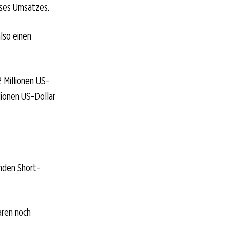
eses Umsatzes.
also einen
 Millionen US-
llionen US-Dollar
anden Short-
aren noch