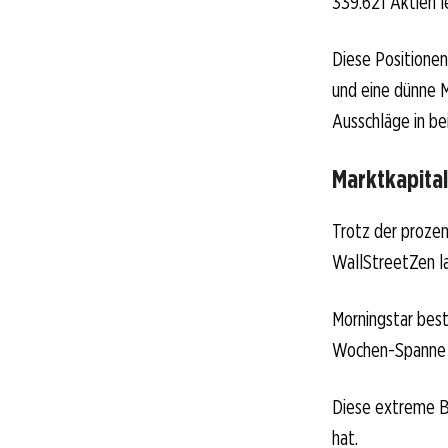
339.621 Aktien l
Diese Positione
und eine dünne M
Ausschläge in be
Marktkapital
Trotz der prozen
WallStreetZen la
Morningstar best
Wochen-Spanne re
Diese extreme Ba
hat.