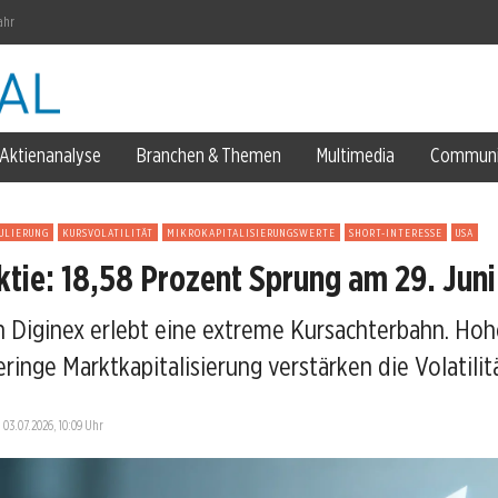
ahr
Aktienanalyse
Branchen & Themen
Multimedia
Communi
zung
igabe
ULIERUNG
KURSVOLATILITÄT
MIKROKAPITALISIERUNGSWERTE
SHORT-INTERESSE
USA
ktie: 18,58 Prozent Sprung am 29. Juni
n Diginex erlebt eine extreme Kursachterbahn. Hoh
Mio. Umsatz
inge Marktkapitalisierung verstärken die Volatilitä
nkte ein
—
03.07.2026, 10:09 Uhr