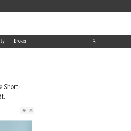
ty
Broker
e Short-
t.
188