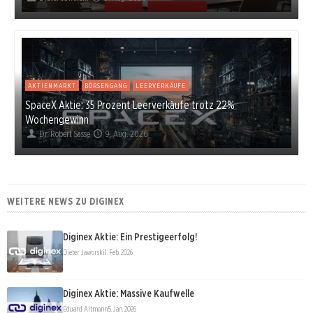
AKTIENMARKT
BÖRSENGANG
LEERVERKÄUFE
SpaceX Aktie: 35 Prozent Leerverkäufe trotz 22%
Wochengewinn
Dr. Robert Sasse
9. Aug. 2026
WEITERE NEWS ZU DIGINEX
Diginex Aktie: Ein Prestigeerfolg!
Dieter Jaworski
1. Feb. 2026
Diginex Aktie: Massive Kaufwelle
Eduard Altmann
5. Jan. 2026