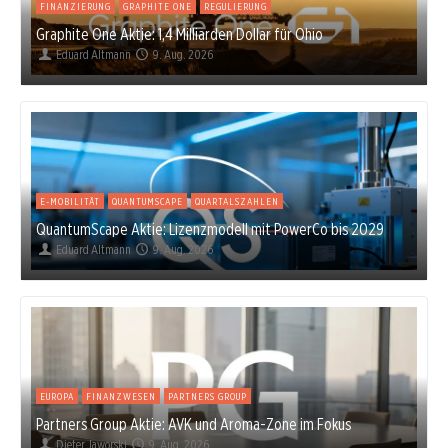
FINANZIERUNG
GRAPHITE ONE
REGULIERUNG
Graphite One Aktie: 1,4 Milliarden Dollar für Ohio
Eduard Altmann
9. Aug. 2026
E-MOBILITÄT
QUANTUMSCAPE
QUARTALSZAHLEN
QuantumScape Aktie: Lizenzmodell mit PowerCo bis 2029
Eduard Altmann
9. Aug. 2026
EUROPA
FINANZWESEN
PARTNERS GROUP
Partners Group Aktie: AVK und Aroma-Zone im Fokus
Dieter Jaworski
9. Aug. 2026