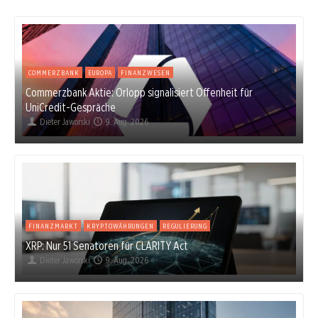
COMMERZBANK
EUROPA
FINANZWESEN
Commerzbank Aktie: Orlopp signalisiert Offenheit für
UniCredit-Gespräche
Dieter Jaworski
9. Aug. 2026
FINANZMARKT
KRYPTOWÄHRUNGEN
REGULIERUNG
XRP: Nur 51 Senatoren für CLARITY Act
Dieter Jaworski
9. Aug. 2026