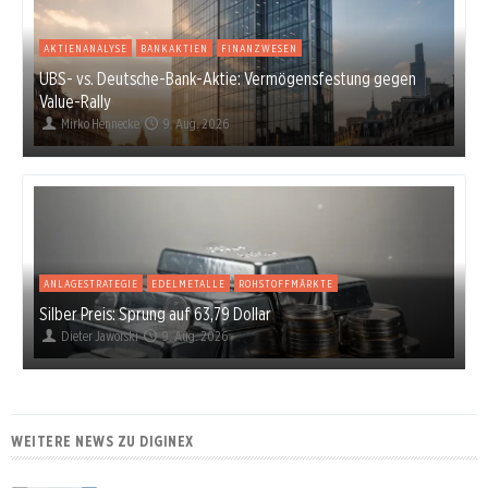
AKTIENANALYSE
BANKAKTIEN
FINANZWESEN
UBS- vs. Deutsche-Bank-Aktie: Vermögensfestung gegen
Value-Rally
Mirko Hennecke
9. Aug. 2026
ANLAGESTRATEGIE
EDELMETALLE
ROHSTOFFMÄRKTE
Silber Preis: Sprung auf 63,79 Dollar
Dieter Jaworski
9. Aug. 2026
WEITERE NEWS ZU DIGINEX