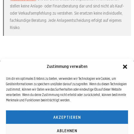
stellen keine Anlage- oder Finanzberatung dar und sind nicht als Kauf-
oder Verkaufsempfehlung zu verstehen. Sie ersetzen keine individuelle,
fachkundige Beratung. Jede Anlageentscheidung erfolgt auf eigenes
Risiko.
Zustimmung verwalten
Börse : lokal, international, global
Um dir ein optimales Erlebnis zu bieten, verwenden wir Technologien wie Cookies, um
Geräteinformationen zu speichern und/oder darauf zuzugreifen. Wenn du diesen Technologien
Erfolgreiche Börsengeschäfte bedingen vor allem drei Dinge: Verlässliche Informationen,
zustimmst, können wir Daten wie das Surfverhalten oder eindeutige IDs auf dieser Website
richtige Interpretationen und unabhängige Informationsquellen. Diese drei Bausteine sind
verarbeiten. Wenn du deine Zustimmung nicht erteilst oder zurückziehst, können bestimmte
Merkmale und Funktionen beeinträchtigt werden.
auch die redaktionelle Leitlinie von Börse Global.
Hinter Börse Global steht ein Team von erfahrenen Finanzjournalisten, die zum Teil schon
AKZEPTIEREN
seit Jahrzehnten Börse in all ihren Facetten leben und mit diesem Internetprojekt
interessierten Lesern und Investoren ein Angebot machen wollen, sich über spannende
Entwicklungen, Tendenzen, Chancen und Risiken von Börsen-Investments zu informieren.
ABLEHNEN