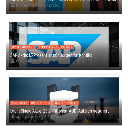
Dr. Robert Sasse
6. Aug. 2026
AKTIENRÜCKKAUF
DEUTSCHLAND
KI-BOOM
SAP Aktie: 1,3 Prozent an n8n sorgen für Konflikt
Eduard Altmann
6. Aug. 2026
AUSTRALIEN
DRONESHIELD
QUARTALSZAHLEN
DroneShield Aktie: 23,2-Millionen-AUD-Auftrag gesichert
Andreas Sommer
6. Aug. 2026