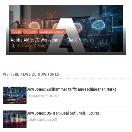
ADOBE
KI-BOOM
QUARTALSZAHLEN
Adobe Aktie: 70 Werkzeuge im ChatGPT-Plugin
Felix Baarz
6. Aug. 2026
WEITERE NEWS ZU DOW JONES
Dow Jones: Zollhammer trifft angeschlagenen Markt
Andreas Sommer
24. Juli 2026
Dow Jones: US-Iran-Deal beflügelt Futures
Dr. Robert Sasse
18. Juni 2026