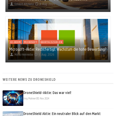
Eduard Altmann
8. Aug. 2026
KI-BOOM
MICROSOFT
QUARTALSZAHLEN
Microsoft-Aktie: Rechtfertigt Wachstum die hohe Bewertung?
Mirko Hennecke
8. Aug. 2026
WEITERE NEWS ZU DRONESHIELD
DroneShield-Aktie: Das war viel!
Jörg Mahnert
30. Nov. 2024
DroneShield Aktie: Ein neutraler Blick auf den Markt