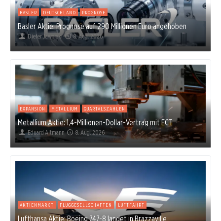
BASLER
DEUTSCHLAND
PROGNOSE
Basler Aktie: Prognose auf 290 Millionen Euro angehoben
Dieter Jaworski
8. Aug. 2026
EXPANSION
METALLIUM
QUARTALSZAHLEN
Metallium Aktie: 1,4-Millionen-Dollar-Vertrag mit ECT
Eduard Altmann
8. Aug. 2026
AKTIENMARKT
FLUGGESELLSCHAFTEN
LUFTFAHRT
Lufthansa Aktie: Boeing 747-8 landet in Brazzaville