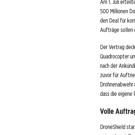
Am 1. Juli ertei
500 Millionen Do
den Deal für kom
Aufträge sollen
Der Vertrag dec
Quadrocopter un
nach der Ankünd
zuvor für Auftri
Drohnenabwehr m
dass die eigene 
Volle Auftra
DroneShield star