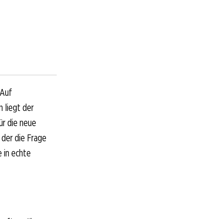
 Auf
 liegt der
ür die neue
 der die Frage
e in echte