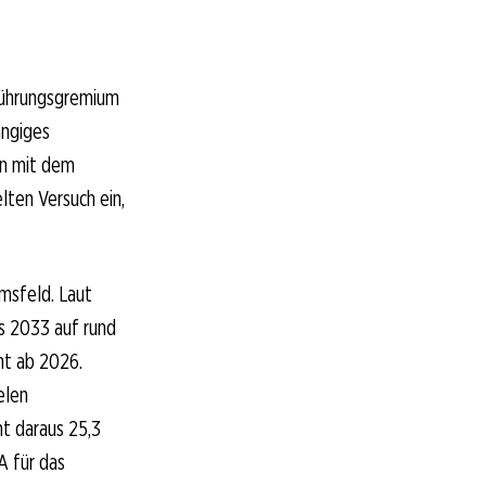
 Führungsgremium
ängiges
en mit dem
lten Versuch ein,
msfeld. Laut
s 2033 auf rund
nt ab 2026.
elen
ht daraus 25,3
A für das