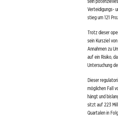
sein potenzielles
Verteidigungs- u
stieg um 121 Proz
Trotz dieser ope
sein Kursziel von
Annahmen zu Um
auf ein Risiko, 
Untersuchung der
Dieser regulator
möglichen Fall v
hängt und bislan
sitzt auf 223 Mil
Quartalen in Fol