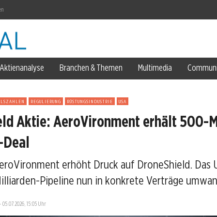
en
Aktienanalyse
Branchen & Themen
Multimedia
Communi
9 Euro
ALSZAHLEN
REGULIERUNG
RÜSTUNGSINDUSTRIE
USA
ld Aktie: AeroVironment erhält 500-M
klagen
-Deal
AeroVironment erhöht Druck auf DroneShield. Das
illiarden-Pipeline nun in konkrete Verträge umwan
—
05.07.2026, 15:05 Uhr