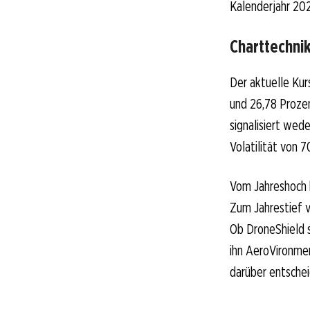
Kalenderjahr 20
Charttechni
Der aktuelle Kur
und 26,78 Proze
signalisiert wed
Volatilität von 
Vom Jahreshoch b
Zum Jahrestief 
Ob DroneShield s
ihn AeroVironme
darüber entschei