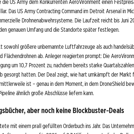
lte die US Army dem Konkurrenten AeroVironment einen Festpreis
llar. Das US Army Contracting Command im Detroit Arsenal in Mi
merzielle Drohnenabwehrsysteme. Die Laufzeit reicht bis Juni 2
 den genauen Umfang und die Standorte später festlegen.
kt sowohl größere unbemannte Luftfahrzeuge als auch handelsüb
d Flächendrohnen ab. Anleger reagierten prompt: Die AeroViron
igung um 10,7 Prozent zu, nachdem bereits starke Quartalszahle
eb gesorgt hatten. Der Deal zeigt, wie hart umkämpft der Markt 
ittlerweile ist – genau in dem Moment, in dem DroneShield be
Pipeline ähnlich große Abschlüsse liefern kann.
gsbücher, aber noch keine Blockbuster-Deals
tete mit einem prall gefüllten Orderbuch ins Jahr. Das Unterneh