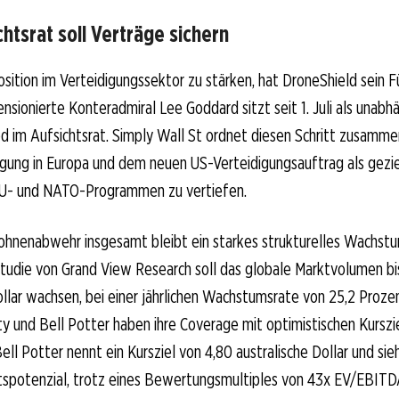
htsrat soll Verträge sichern
sition im Verteidigungssektor zu stärken, hat DroneShield sein
ensionierte Konteradmiral Lee Goddard sitzt seit 1. Juli als unabh
d im Aufsichtsrat. Simply Wall St ordnet diesen Schritt zusamm
gung in Europa und dem neuen US-Verteidigungsauftrag als gezie
EU- und NATO-Programmen zu vertiefen.
ohnenabwehr insgesamt bleibt ein starkes strukturelles Wachstu
Studie von Grand View Research soll das globale Marktvolumen bi
Dollar wachsen, bei einer jährlichen Wachstumsrate von 25,2 Proze
y und Bell Potter haben ihre Coverage mit optimistischen Kurszi
l Potter nennt ein Kursziel von 4,80 australische Dollar und sie
spotenzial, trotz eines Bewertungsmultiples von 43x EV/EBITD