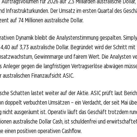
 Auftragsvolumen für 2026 auf 2,3 Milliarden australische Dollar, 
nd Infrastrukturkunden. Der Umsatz im ersten Quartal des Gesch
ent auf 74 Millionen australische Dollar.
rativen Dynamik bleibt die Analystenstimmung gespalten. Simply
 4,40 auf 3,73 australische Dollar. Begründet wird der Schritt mit
satzwachstum, Gewinnmarge und fairem Wert. Die Analysten v
das Anleger gegen die langfristigen Vertragserlöse abwägen müsse
 australischen Finanzaufsicht ASIC.
ische Schatten lastet weiter auf der Aktie. ASIC prüft laut Beric
on doppelt verbuchten Umsätzen – ein Verdacht, der seit Mai üb
g nicht ausgeräumt ist. Operativ läuft das Geschäft trotzdem run
lionen australische Dollar Cash, ist schuldenfrei und erwirtschaftet
ge einen positiven operativen Cashflow.