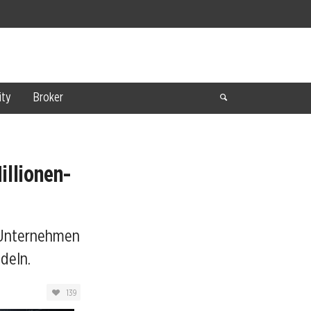
ty
Broker
illionen-
 Unternehmen
deln.
139