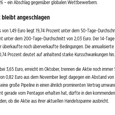
26 – ein Abschlag gegenüber globalen Wettbewerbern.
k bleibt angeschlagen
s von 1,49 Euro liegt 19,74 Prozent unter dem 50-Tage-Durchschn
nt unter dem 200-Tage-Durchschnitt von 2,03 Euro. Der 14-Tage
er überkaufte noch überverkaufte Bedingungen. Die annualisiert
70,74 Prozent deutet auf anhaltend starke Kursschwankungen hin.
ei 3,65 Euro, erreicht im Oktober, trennen die Aktie noch immer 
von 0,82 Euro aus dem November liegt dagegen ein Abstand von 
eine große Pipeline in einen ähnlich prominenten Vertrag umwan
nt gerade vom Pentagon erhalten hat, dürfte in den kommende
den, ob die Aktie aus ihrer aktuellen Handelsspanne ausbricht.