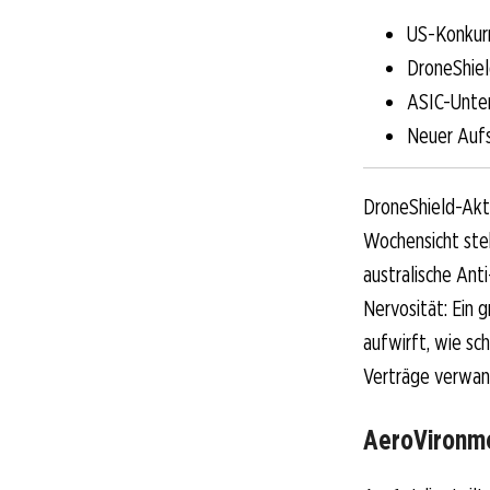
US-Konkurr
DroneShield
ASIC-Unter
Neuer Aufsi
DroneShield-Akti
Wochensicht steh
australische Ant
Nervosität: Ein 
aufwirft, wie sc
Verträge verwan
AeroVironme