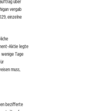
auftrag über
chigan vergab
029, einzelne
liche
ment-Aktie legte
n wenige Tage
für
weisen muss,
men bezifferte