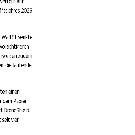
verteilt auf
äftsjahres 2026
 Wall St senkte
 vorsichtigeren
erweisen zudem
n: die laufende
hten einen
er dem Papier
d: DroneShield
 seit vier