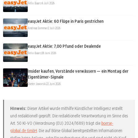
Felix Baarz
4. Juli 2026
easyJet Aktie: 60 Flüge in Paris gestrichen
Andreas Sommer
2. Juli 2026
easyJet Aktie: 7,00 Pfund oder Dealende
Felix Baarz
28. Juni 2026
Insider kaufen, Vorstände verwässern — ein Montag der
Eigentümer-Signale
Dieter Jaworski
22. Juni 2026
Hinweis:
Dieser Artikel wurde mithilfe Künstlicher Intelligenz erstellt
und redaktionell geprüft. Die redaktionelle Verantwortung im Sinne des
Art. 50 KI-VO (Verordnung (EU) 2024/1689) trägt die
boerse-
global.de GmbH
. Die auf Börse Global bereitgestellten Informationen
stellen keine Anlage- oder Finanzberatung dar und sind nicht als Kauf-