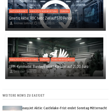
AKTIENMARKT
ANALYSTENBEWERTUNG
EUROPA
Qinetiq Aktie: RBC hebt Ziel auf 570 Pence
Andreas Sommer
10. Aug. 2026
ANALYSTENBEWERTUNG
EUROPA
FORSTWIRTSCHAFT
UPM-Kymmene: Barclays senkt Kursziel auf 21,00 Euro
Dr. Robert Sasse
10. Aug. 2026
WEITERE NEWS ZU EASYJET
easyJet Aktie: Castlelake-Frist endet Sonntag Mitternacht