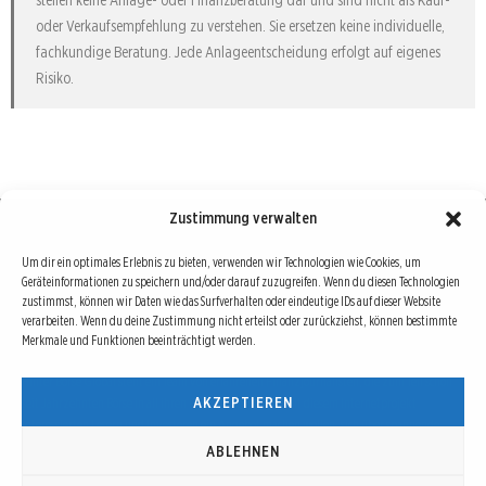
oder Verkaufsempfehlung zu verstehen. Sie ersetzen keine individuelle,
fachkundige Beratung. Jede Anlageentscheidung erfolgt auf eigenes
Risiko.
Zustimmung verwalten
Börse : lokal, international, global
Um dir ein optimales Erlebnis zu bieten, verwenden wir Technologien wie Cookies, um
Geräteinformationen zu speichern und/oder darauf zuzugreifen. Wenn du diesen Technologien
Erfolgreiche Börsengeschäfte bedingen vor allem drei Dinge: Verlässliche Informationen,
zustimmst, können wir Daten wie das Surfverhalten oder eindeutige IDs auf dieser Website
richtige Interpretationen und unabhängige Informationsquellen. Diese drei Bausteine sind
verarbeiten. Wenn du deine Zustimmung nicht erteilst oder zurückziehst, können bestimmte
Merkmale und Funktionen beeinträchtigt werden.
auch die redaktionelle Leitlinie von Börse Global.
Hinter Börse Global steht ein Team von erfahrenen Finanzjournalisten, die zum Teil schon
AKZEPTIEREN
seit Jahrzehnten Börse in all ihren Facetten leben und mit diesem Internetprojekt
interessierten Lesern und Investoren ein Angebot machen wollen, sich über spannende
Entwicklungen, Tendenzen, Chancen und Risiken von Börsen-Investments zu informieren.
ABLEHNEN