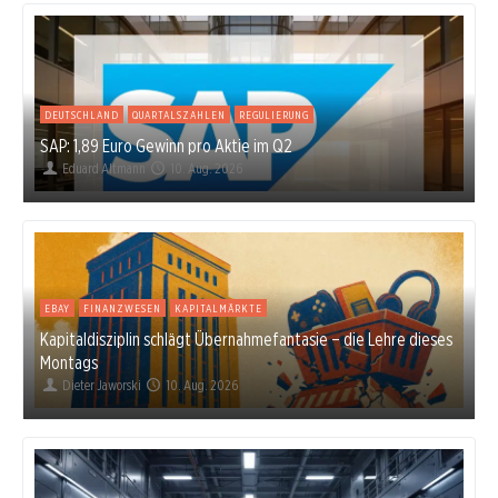
DEUTSCHLAND
QUARTALSZAHLEN
REGULIERUNG
SAP: 1,89 Euro Gewinn pro Aktie im Q2
Eduard Altmann
10. Aug. 2026
EBAY
FINANZWESEN
KAPITALMÄRKTE
Kapitaldisziplin schlägt Übernahmefantasie – die Lehre dieses
Montags
Dieter Jaworski
10. Aug. 2026