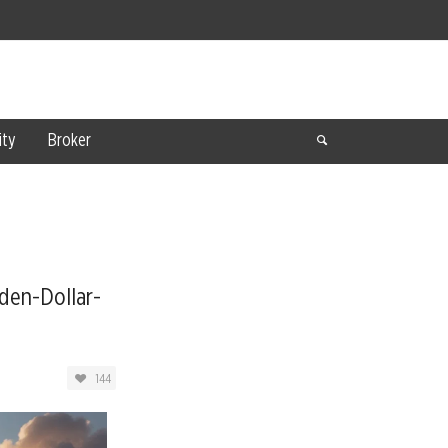
ty
Broker
rden-Dollar-
144