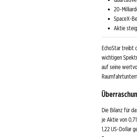
20-Milliar
SpaceX-Bet
Aktie stei
EchoStar treibt 
wichtigen Spekt
auf seine wertvo
Raumfahrtuntern
Überraschun
Die Bilanz für d
je Aktie von 0,7
1,22 US-Dollar g