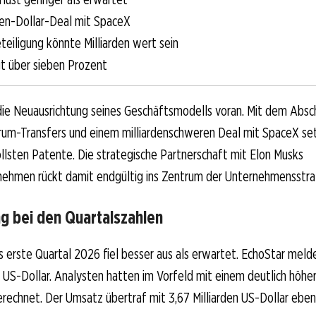
den-Dollar-Deal mit SpaceX
eiligung könnte Milliarden wert sein
gt über sieben Prozent
die Neuausrichtung seines Geschäftsmodells voran. Mit dem Absch
rum-Transfers und einem milliardenschweren Deal mit SpaceX se
llsten Patente. Die strategische Partnerschaft mit Elon Musks
ehmen rückt damit endgültig ins Zentrum der Unternehmensstra
g bei den Quartalszahlen
as erste Quartal 2026 fiel besser aus als erwartet. EchoStar meld
1 US-Dollar. Analysten hatten im Vorfeld mit einem deutlich höhe
erechnet. Der Umsatz übertraf mit 3,67 Milliarden US-Dollar ebenf