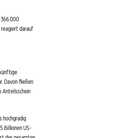
d 366.000
reagiert darauf
künftige
r. Davon fließen
o Anteilsschein
s hochgradig
5 Billionen US-
fast der gesamten