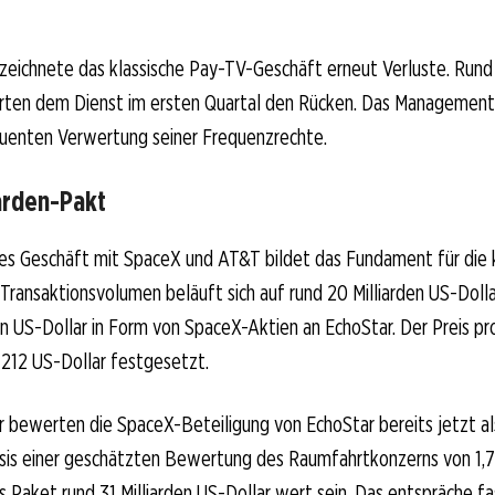
rzeichnete das klassische Pay-TV-Geschäft erneut Verluste. Run
ten dem Dienst im ersten Quartal den Rücken. Das Management 
quenten Verwertung seiner Frequenzrechte.
arden-Pakt
des Geschäft mit SpaceX und AT&T bildet das Fundament für die 
ransaktionsvolumen beläuft sich auf rund 20 Milliarden US-Dolla
rden US-Dollar in Form von SpaceX-Aktien an EchoStar. Der Preis pr
 212 US-Dollar festgesetzt.
 bewerten die SpaceX-Beteiligung von EchoStar bereits jetzt al
sis einer geschätzten Bewertung des Raumfahrtkonzerns von 1,7
s Paket rund 31 Milliarden US-Dollar wert sein. Das entspräche 