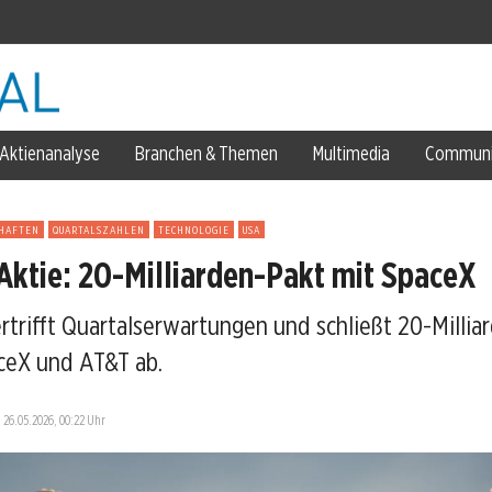
ezepte
Aktienanalyse
Branchen & Themen
Multimedia
Communi
enzentren
HAFTEN
QUARTALSZAHLEN
TECHNOLOGIE
USA
Aktie: 20-Milliarden-Pakt mit SpaceX
rtrifft Quartalserwartungen und schließt 20-Millia
-Stagnation
ceX und AT&T ab.
—
26.05.2026, 00:22 Uhr