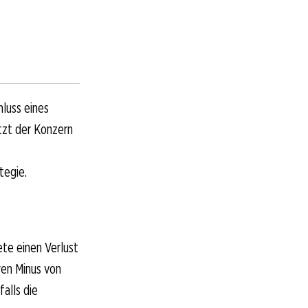
luss eines
tzt der Konzern
tegie.
ete einen Verlust
ren Minus von
alls die