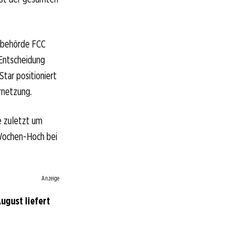
ebehörde FCC
 Entscheidung
tar positioniert
rnetzung.
e zuletzt um
-Wochen-Hoch bei
Anzeige
ugust liefert