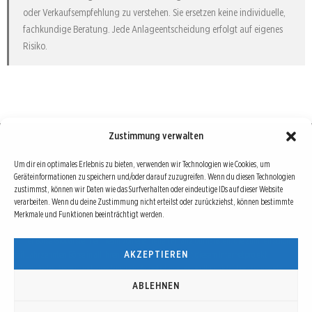
oder Verkaufsempfehlung zu verstehen. Sie ersetzen keine individuelle,
fachkundige Beratung. Jede Anlageentscheidung erfolgt auf eigenes
Risiko.
Zustimmung verwalten
Börse : lokal, international, global
Um dir ein optimales Erlebnis zu bieten, verwenden wir Technologien wie Cookies, um
Geräteinformationen zu speichern und/oder darauf zuzugreifen. Wenn du diesen Technologien
Erfolgreiche Börsengeschäfte bedingen vor allem drei Dinge: Verlässliche Informationen,
zustimmst, können wir Daten wie das Surfverhalten oder eindeutige IDs auf dieser Website
richtige Interpretationen und unabhängige Informationsquellen. Diese drei Bausteine sind
verarbeiten. Wenn du deine Zustimmung nicht erteilst oder zurückziehst, können bestimmte
Merkmale und Funktionen beeinträchtigt werden.
auch die redaktionelle Leitlinie von Börse Global.
Hinter Börse Global steht ein Team von erfahrenen Finanzjournalisten, die zum Teil schon
AKZEPTIEREN
seit Jahrzehnten Börse in all ihren Facetten leben und mit diesem Internetprojekt
interessierten Lesern und Investoren ein Angebot machen wollen, sich über spannende
Entwicklungen, Tendenzen, Chancen und Risiken von Börsen-Investments zu informieren.
ABLEHNEN