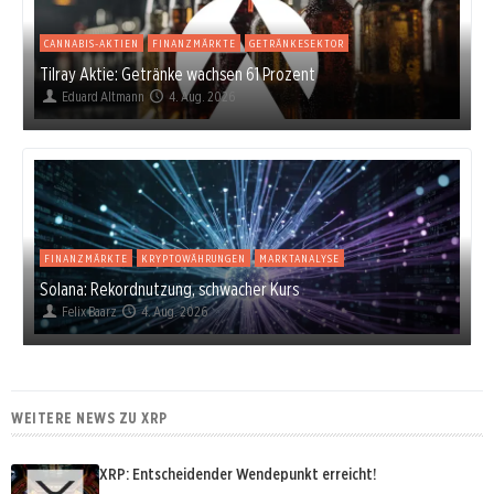
CANNABIS-AKTIEN
FINANZMÄRKTE
GETRÄNKESEKTOR
Tilray Aktie: Getränke wachsen 61 Prozent
Eduard Altmann
4. Aug. 2026
FINANZMÄRKTE
KRYPTOWÄHRUNGEN
MARKTANALYSE
Solana: Rekordnutzung, schwacher Kurs
Felix Baarz
4. Aug. 2026
WEITERE NEWS ZU XRP
XRP: Entscheidender Wendepunkt erreicht!