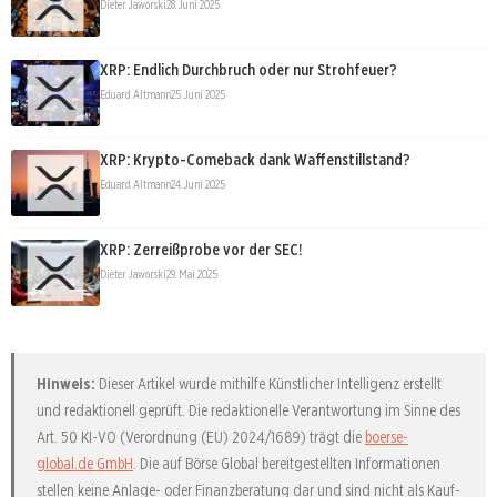
Dieter Jaworski
28. Juni 2025
XRP: Endlich Durchbruch oder nur Strohfeuer?
Eduard Altmann
25. Juni 2025
XRP: Krypto-Comeback dank Waffenstillstand?
Eduard Altmann
24. Juni 2025
XRP: Zerreißprobe vor der SEC!
Dieter Jaworski
29. Mai 2025
Hinweis:
Dieser Artikel wurde mithilfe Künstlicher Intelligenz erstellt
und redaktionell geprüft. Die redaktionelle Verantwortung im Sinne des
Art. 50 KI-VO (Verordnung (EU) 2024/1689) trägt die
boerse-
global.de GmbH
. Die auf Börse Global bereitgestellten Informationen
stellen keine Anlage- oder Finanzberatung dar und sind nicht als Kauf-