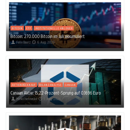
BITCOIN
ETF
INSTITUTIONELLE ANLEGER
Bitcoin: 270.000 Bitcoin im Juli akkumuliert
Felix Baarz
6. Aug. 2026
AKTIENRÜCKKAUF
BILANZANALYSE
CANAAN
Canaan Aktie: 15,22-Prozent-Sprung auf 0,1696 Euro
Mirko Hennecke
5. Aug. 2026