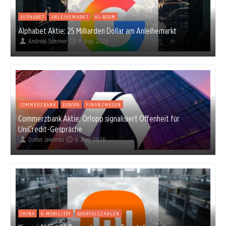
ALPHABET
ANLEIHEMARKT
KI-BOOM
Alphabet Aktie: 25 Milliarden Dollar am Anleihemarkt
Andreas Sommer
9. Aug. 2026
COMMERZBANK
EUROPA
FINANZWESEN
Commerzbank Aktie: Orlopp signalisiert Offenheit für
UniCredit-Gespräche
Dieter Jaworski
9. Aug. 2026
CHINA
E-MOBILITÄT
QUARTALSZAHLEN