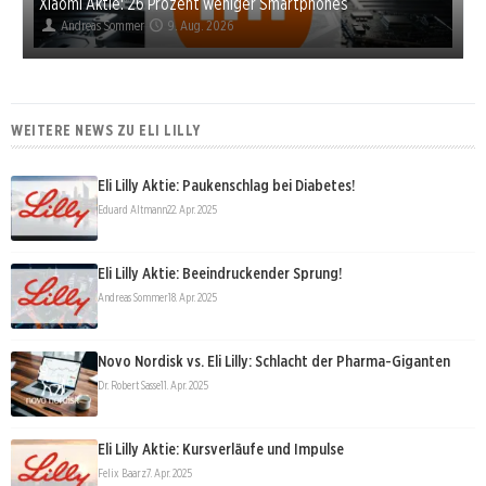
Xiaomi Aktie: 26 Prozent weniger Smartphones
Andreas Sommer
9. Aug. 2026
WEITERE NEWS ZU ELI LILLY
Eli Lilly Aktie: Paukenschlag bei Diabetes!
Eduard Altmann
22. Apr. 2025
Eli Lilly Aktie: Beeindruckender Sprung!
Andreas Sommer
18. Apr. 2025
Novo Nordisk vs. Eli Lilly: Schlacht der Pharma-Giganten
Dr. Robert Sasse
11. Apr. 2025
Eli Lilly Aktie: Kursverläufe und Impulse
Felix Baarz
7. Apr. 2025