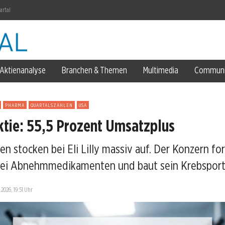
Aktienanalyse
Branchen & Themen
Multimedia
Communi
US-Armee
PHARMA
QUARTALSZAHLEN
USA
Aktie: 55,5 Prozent Umsatzplus
n stocken bei Eli Lilly massiv auf. Der Konzern for
ei Abnehmmedikamenten und baut sein Krebsportf
.2026, 19:51 Uhr