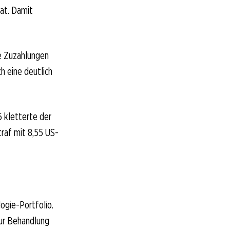
at. Damit
ie Zuzahlungen
h eine deutlich
 kletterte der
traf mit 8,55 US-
logie-Portfolio.
zur Behandlung