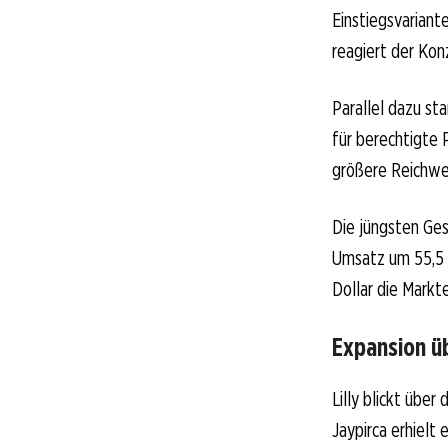
Einstiegsvariant
reagiert der Ko
Parallel dazu st
für berechtigte 
größere Reichwe
Die jüngsten Ges
Umsatz um 55,5 P
Dollar die Markt
Expansion ü
Lilly blickt über
Jaypirca erhielt