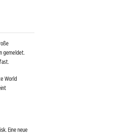
große
n gemeldet.
fast.
rte World
eint
sk. Eine neue