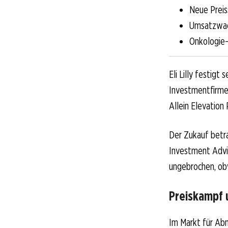
Neue Preis
Umsatzwac
Onkologie-
Eli Lilly festig
Investmentfirme
Allein Elevation
Der Zukauf betra
Investment Advis
ungebrochen, obw
Preiskampf
Im Markt für Ab