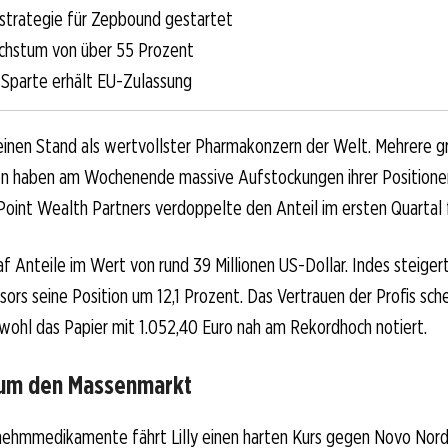
strategie für Zepbound gestartet
hstum von über 55 Prozent
Sparte erhält EU-Zulassung
t seinen Stand als wertvollster Pharmakonzern der Welt. Mehrere 
n haben am Wochenende massive Aufstockungen ihrer Positione
 Point Wealth Partners verdoppelte den Anteil im ersten Quartal 
f Anteile im Wert von rund 39 Millionen US-Dollar. Indes steige
ors seine Position um 12,1 Prozent. Das Vertrauen der Profis sch
ohl das Papier mit 1.052,40 Euro nah am Rekordhoch notiert.
 um den Massenmarkt
nehmmedikamente fährt Lilly einen harten Kurs gegen Novo Nordi