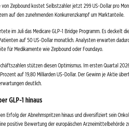
e von Zepbound kostet Selbstzahler jetzt 299 US-Dollar pro Mon
nzern auf den zunehmenden Konkurrenzkampf um Marktanteile.
artete im Juli das Medicare GLP-1 Bridge Programm. Es deckelt d
Patienten auf 50 US-Dollar monatlich. Analysten erwarten dadurc
ite für Medikamente wie Zepbound oder Foundayo.
chäftszahlen stützen diesen Optimismus. Im ersten Quartal 2026
rozent auf 19,80 Milliarden US-Dollar. Der Gewinn je Aktie über
erwartungen deutlich.
ber GLP-1 hinaus
 den Erfolg der Abnehmspritzen hinaus und diversifiziert sein Onko
 eine positive Bewertung der europäischen Arzneimittelbehörde 