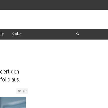
ty
Broker
ciert den
olio aus.
147