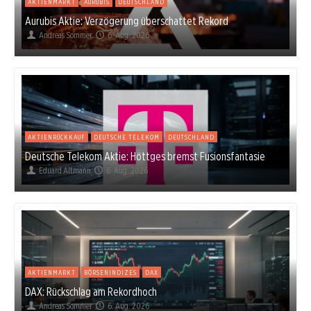
AKTIENMARKT
AURUBIS
DEUTSCHLAND
Aurubis Aktie: Verzögerung überschattet Rekord
Andreas Sommer
6. Aug. 2026
AKTIENRÜCKKAUF
DEUTSCHE TELEKOM
DEUTSCHLAND
Deutsche Telekom Aktie: Höttges bremst Fusionsfantasie
Eduard Altmann
6. Aug. 2026
AKTIENMARKT
BÖRSENINDIZES
DAX
DAX: Rückschlag am Rekordhoch
Andreas Sommer
6. Aug. 2026