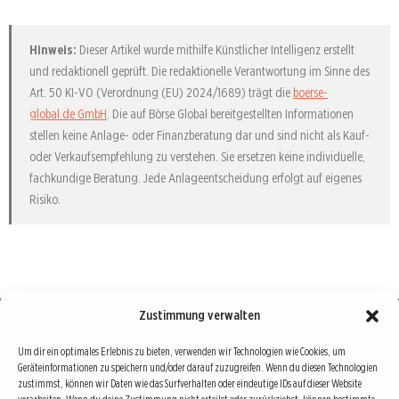
Hinweis:
Dieser Artikel wurde mithilfe Künstlicher Intelligenz erstellt
und redaktionell geprüft. Die redaktionelle Verantwortung im Sinne des
Art. 50 KI-VO (Verordnung (EU) 2024/1689) trägt die
boerse-
global.de GmbH
. Die auf Börse Global bereitgestellten Informationen
stellen keine Anlage- oder Finanzberatung dar und sind nicht als Kauf-
oder Verkaufsempfehlung zu verstehen. Sie ersetzen keine individuelle,
fachkundige Beratung. Jede Anlageentscheidung erfolgt auf eigenes
Risiko.
Zustimmung verwalten
Börse : lokal, international, global
Um dir ein optimales Erlebnis zu bieten, verwenden wir Technologien wie Cookies, um
Geräteinformationen zu speichern und/oder darauf zuzugreifen. Wenn du diesen Technologien
Erfolgreiche Börsengeschäfte bedingen vor allem drei Dinge: Verlässliche Informationen,
zustimmst, können wir Daten wie das Surfverhalten oder eindeutige IDs auf dieser Website
richtige Interpretationen und unabhängige Informationsquellen. Diese drei Bausteine sind