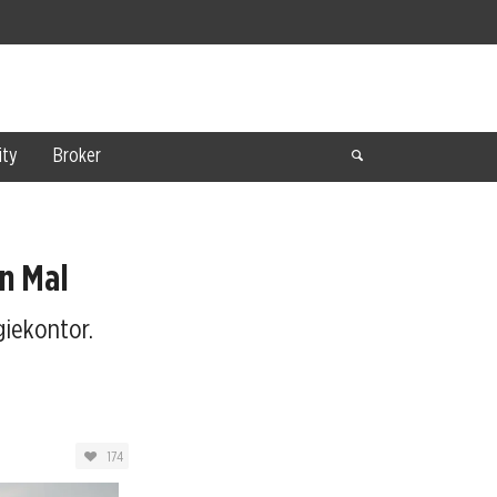
ty
Broker
en Mal
iekontor.
174