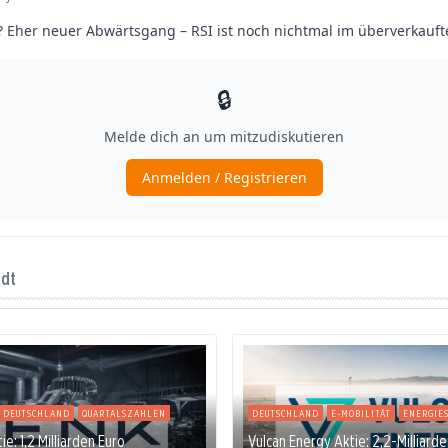
ndt
DEUTSCHLAND
QUARTALSZAHLEN
DEUTSCHLAND
E-MOBILITÄT
ENERGIE
e: 1,2 Milliarden Euro
Vulcan Energy Aktie: 2,2-Milliard