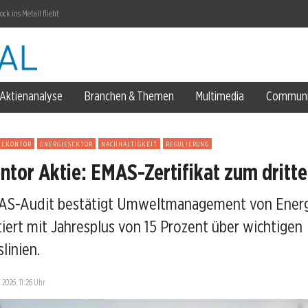
k ins Metall flieht
eart gesichert
Aktienanalyse
Branchen & Themen
Multimedia
Communi
IEKONTOR
ENERGIESEKTOR
NACHHALTIGKEIT
REGULIERUNG
-Miss
ntor Aktie: EMAS-Zertifikat zum dritt
AS-Audit bestätigt Umweltmanagement von Energ
tiert mit Jahresplus von 15 Prozent über wichtigen
linien.
.2026, 11:26 Uhr