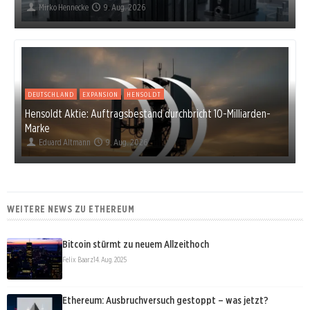
Mirko Hennecke
9. Aug. 2026
DEUTSCHLAND
EXPANSION
HENSOLDT
Hensoldt Aktie: Auftragsbestand durchbricht 10-Milliarden-
Marke
Eduard Altmann
9. Aug. 2026
WEITERE NEWS ZU ETHEREUM
Bitcoin stürmt zu neuem Allzeithoch
Felix Baarz
14. Aug. 2025
Ethereum: Ausbruchversuch gestoppt – was jetzt?