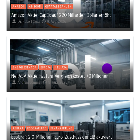
AMAZON
KI-BOOM
QUARTALSZAHLEN
Amazon Aktie: CapEx auf 220 Milliarden Dollar erhöht
Dr. Robert Sasse
9. Aug. 2026
ENERGIESEKTOR
EUROPA
NEL ASA
Nel ASA Aktie: Iwatani-Vergleich kostet 70 Millionen
Andreas Sommer
9. Aug. 2026
AFRIKA
ECOGRAF LTD
FINANZIERUNG
EcoGraf: 2,0-Millionen-Euro-Zuschuss der EIB aktiviert