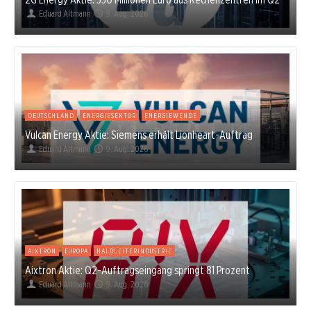
Eduard Altmann
9. Aug. 2026
DEUTSCHLAND
ENERGIESEKTOR
ENERGIEWENDE
Vulcan Energy Aktie: Siemens erhält Lionheart-Auftrag
Eduard Altmann
9. Aug. 2026
AIXTRON
EUROPA
HALBLEITERINDUSTRIE
Aixtron Aktie: Q2-Auftragseingang springt 81 Prozent
Eduard Altmann
9. Aug. 2026