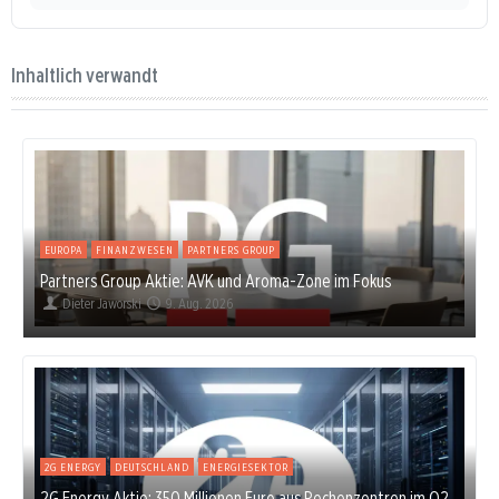
Inhaltlich verwandt
EUROPA
FINANZWESEN
PARTNERS GROUP
Partners Group Aktie: AVK und Aroma-Zone im Fokus
Dieter Jaworski
9. Aug. 2026
2G ENERGY
DEUTSCHLAND
ENERGIESEKTOR
2G Energy Aktie: 350 Millionen Euro aus Rechenzentren im Q2