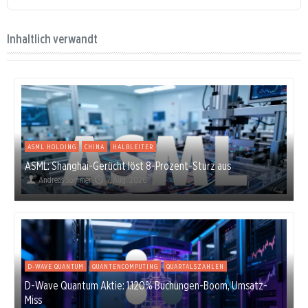
Inhaltlich verwandt
ASML HOLDING
CHINA
HALBLEITER
ASML: Shanghai-Gerücht löst 8-Prozent-Sturz aus
Andreas Sommer
7. Aug. 2026
D-WAVE QUANTUM
QUANTENCOMPUTING
QUARTALSZAHLEN
D-Wave Quantum Aktie: 1.120% Buchungen-Boom, Umsatz-
Miss