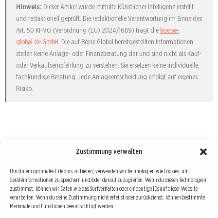
Hinweis:
Dieser Artikel wurde mithilfe Künstlicher Intelligenz erstellt
und redaktionell geprüft. Die redaktionelle Verantwortung im Sinne des
Art. 50 KI-VO (Verordnung (EU) 2024/1689) trägt die
boerse-
global.de GmbH
. Die auf Börse Global bereitgestellten Informationen
stellen keine Anlage- oder Finanzberatung dar und sind nicht als Kauf-
oder Verkaufsempfehlung zu verstehen. Sie ersetzen keine individuelle,
fachkundige Beratung. Jede Anlageentscheidung erfolgt auf eigenes
Risiko.
Zustimmung verwalten
Börse : lokal, international, global
Um dir ein optimales Erlebnis zu bieten, verwenden wir Technologien wie Cookies, um
Geräteinformationen zu speichern und/oder darauf zuzugreifen. Wenn du diesen Technologien
Erfolgreiche Börsengeschäfte bedingen vor allem drei Dinge: Verlässliche Informationen,
zustimmst, können wir Daten wie das Surfverhalten oder eindeutige IDs auf dieser Website
richtige Interpretationen und unabhängige Informationsquellen. Diese drei Bausteine sind
verarbeiten. Wenn du deine Zustimmung nicht erteilst oder zurückziehst, können bestimmte
Merkmale und Funktionen beeinträchtigt werden.
auch die redaktionelle Leitlinie von Börse Global.