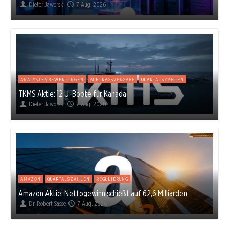
Dieter Jaworski
7. Aug. 2026
ANALYSTENBEWERTUNGEN
AUFTRAGSVERGABE
QUARTALSZAHLEN
TKMS Aktie: 12 U-Boote für Kanada
Dieter Jaworski
7. Aug. 2026
AMAZON
QUARTALSZAHLEN
REGULIERUNG
Amazon Aktie: Nettogewinn schießt auf 62,6 Milliarden
Dr. Robert Sasse
7. Aug. 2026