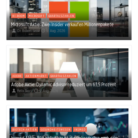
KI-BOOM
MICROSOFT
QUARTALSZAHLEN
Microsoft Aktie: Zwei Insider verkaufen Millionenpakete
Dr. Robert Sasse
9. Aug. 2026
ADOBE
AKTIENMARKT
QUARTALSZAHLEN
Adobe Aktie: Dynamic Advisor reduziert um 63,5 Prozent
Felix Baarz
9. Aug. 2026
BIOTECH-AKTIEN
GESUNDHEITSWESEN
INSMED
Insmed Aktie: Wie belastbar ist die Rekordrallye nach dem