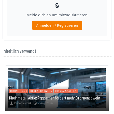
Inhaltlich verwandt
DEUTSCHLAND
DROHNENABWEHR
QUARTALSZAHLEN
Rheinmetall Aktie: Papperger fordert mehr Drohnenabwehr
Dieter Jaworski
7. Aug. 2026