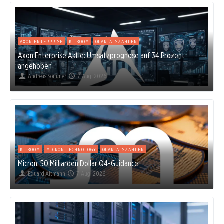
AXON ENTERPRISE
KI-BOOM
QUARTALSZAHLEN
Axon Enterprise Aktie: Umsatzprognose auf 34 Prozent
angehoben
Andreas Sommer
7. Aug. 2026
KI-BOOM
MICRON TECHNOLOGY
QUARTALSZAHLEN
Micron: 50 Milliarden Dollar Q4-Guidance
Eduard Altmann
7. Aug. 2026