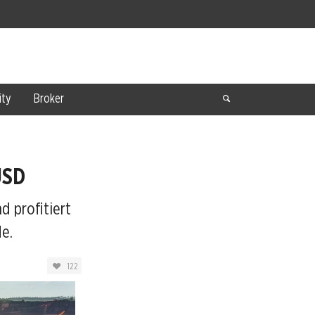
ty
Broker
USD
d profitiert
e.
122