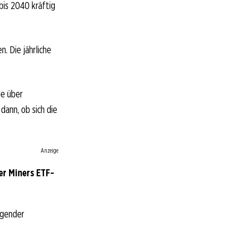
bis 2040 kräftig
n. Die jährliche
ge über
dann, ob sich die
Anzeige
er Miners ETF-
ngender