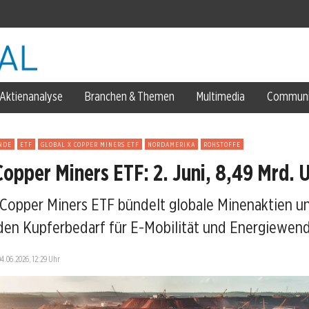
se
Aktienanalyse
Branchen & Themen
Multimedia
Communi
NDE
ETF
GLOBAL X COPPER MINERS ETF
NORDAMERIKA
ROHSTOFFE
Copper Miners ETF: 2. Juni, 8,49 Mrd. 
 Copper Miners ETF bündelt globale Minenaktien un
ächste Kursrichtung?
en Kupferbedarf für E-Mobilität und Energiewend
04.06.2026, 12:29 Uhr