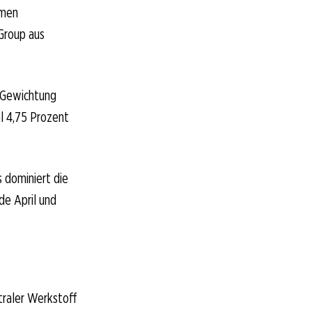
mmen
Group aus
 Gewichtung
al 4,75 Prozent
 dominiert die
de April und
ntraler Werkstoff