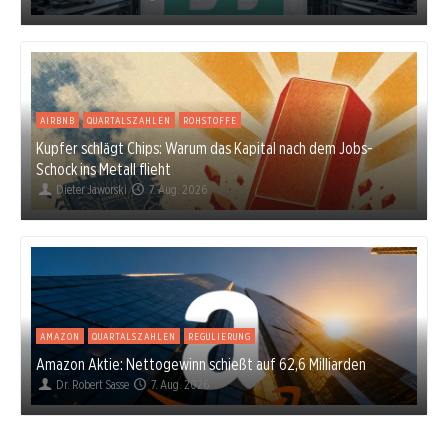
AIRBNB
QUARTALSZAHLEN
ROHSTOFFE
Kupfer schlägt Chips: Warum das Kapital nach dem Jobs-
Schock ins Metall flieht
Dieter Jaworski
7. Aug. 2026
AMAZON
QUARTALSZAHLEN
REGULIERUNG
Amazon Aktie: Nettogewinn schießt auf 62,6 Milliarden
Dr. Robert Sasse
7. Aug. 2026