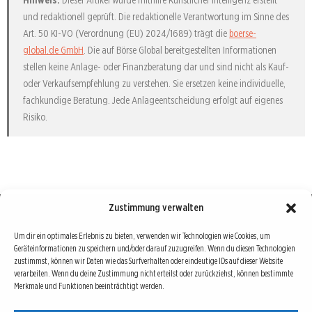
Hinweis:
Dieser Artikel wurde mithilfe Künstlicher Intelligenz erstellt
und redaktionell geprüft. Die redaktionelle Verantwortung im Sinne des
Art. 50 KI-VO (Verordnung (EU) 2024/1689) trägt die
boerse-
global.de GmbH
. Die auf Börse Global bereitgestellten Informationen
stellen keine Anlage- oder Finanzberatung dar und sind nicht als Kauf-
oder Verkaufsempfehlung zu verstehen. Sie ersetzen keine individuelle,
fachkundige Beratung. Jede Anlageentscheidung erfolgt auf eigenes
Risiko.
Zustimmung verwalten
Börse : lokal, international, global
Um dir ein optimales Erlebnis zu bieten, verwenden wir Technologien wie Cookies, um
Geräteinformationen zu speichern und/oder darauf zuzugreifen. Wenn du diesen Technologien
Erfolgreiche Börsengeschäfte bedingen vor allem drei Dinge: Verlässliche Informationen,
zustimmst, können wir Daten wie das Surfverhalten oder eindeutige IDs auf dieser Website
richtige Interpretationen und unabhängige Informationsquellen. Diese drei Bausteine sind
verarbeiten. Wenn du deine Zustimmung nicht erteilst oder zurückziehst, können bestimmte
Merkmale und Funktionen beeinträchtigt werden.
auch die redaktionelle Leitlinie von Börse Global.
Hinter Börse Global steht ein Team von erfahrenen Finanzjournalisten, die zum Teil schon