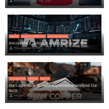
Mirko Hennecke
7. Aug. 2026
AMRIZE
BAUSTOFFINDUSTRIE
KOSTENSENKUNG
Amrize Aktie: 8,38 Prozent Absturz nach Gewinn-Miss
Mirko Hennecke
7. Aug. 2026
EXPLORATION
KANADA
KUPFER
Star Copper Aktie: 180 Meter Kupfermineralisierung bei Star
North
Felix Baarz
7. Aug. 2026