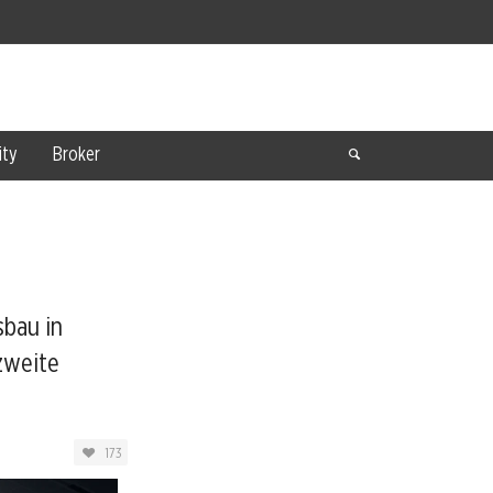
ty
Broker
sbau in
zweite
173