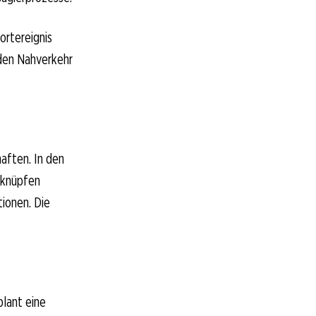
ortereignis
den Nahverkehr
aften. In den
rknüpfen
tionen. Die
plant eine