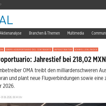
g?
derlande
h füllen
Aktienanalyse
Branchen & Themen
Multimedia
Communi
Mrd. Pfund
rn
ION
GRUPO AEROPORTUARIO DEL CENTROORTE
INFRASTRUKTUR
SCHWELLENLÄNDER
oportuario: Jahrestief bei 218,02 MXN
nbetreiber OMA treibt den milliardenschweren Au
arnung
ran und plant neue Flugverbindungen sowie eine 
r 2026.
—
01.06.2026, 06:14 Uhr