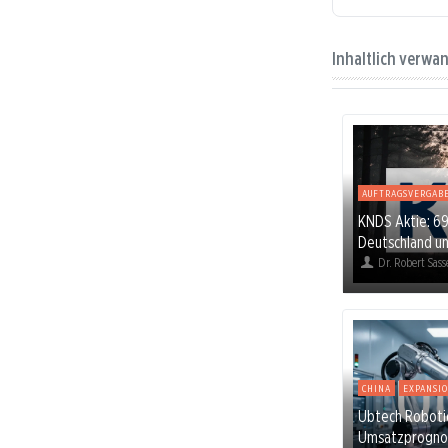
Inhaltlich verwa
AUFTRAGSVERGAB
KNDS Aktie: 6
Deutschland u
Dr. Robert Sass
CHINA
EXPANSI
Ubtech Robotics
Umsatzprogno