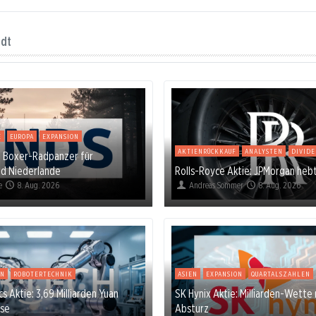
ndt
E
EUROPA
EXPANSION
AKTIENRÜCKKAUF
ANALYSTEN
DIVID
9 Boxer-Radpanzer für
nd Niederlande
Rolls-Royce Aktie: JPMorgan heb
e
8. Aug. 2026
Andreas Sommer
8. Aug. 2026
ON
ROBOTERTECHNIK
ASIEN
EXPANSION
QUARTALSZAHLEN
 Aktie: 3,69 Milliarden Yuan
SK Hynix Aktie: Milliarden-Wette
se
Absturz