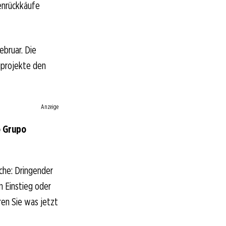
enrückkäufe
bruar. Die
uprojekte den
Anzeige
e Grupo
che: Dringender
n Einstieg oder
ren Sie was jetzt