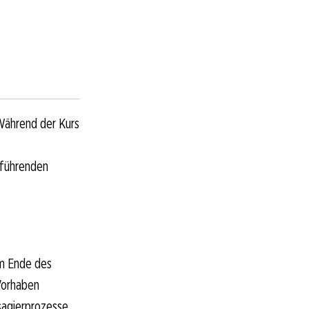
Während der Kurs
 führenden
um Ende des
Vorhaben
sagierprozesse.