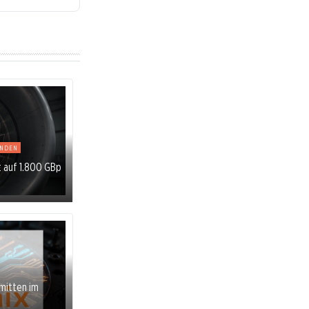
ENDEN
t auf 1.800 GBp
 mitten im