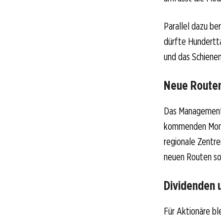
Parallel dazu be
dürfte Hundertt
und das Schienen
Neue Routen
Das Management e
kommenden Monat
regionale Zentre
neuen Routen sol
Dividenden 
Für Aktionäre bl