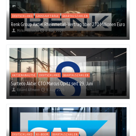
DEUTSCHLAND
GROSSAUFTRÄGE
QUARTALSZAHLEN
Renk Group Aktie: Rheinmetall-Vertrag über 270 Millionen Euro
Mirko Hennecke
8. Aug. 2026
AKTIENANALYSE
DEUTSCHLAND
QUARTALSZAHLEN
Surteco Aktie: CTO Marcus Opitz seit 29. Juni
Eduard Altmann
8. Aug. 2026
DEUTSCHLAND
KI-BOOM
QUARTALSZAHLEN