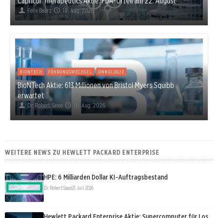
Capricor Therapeutics Aktie: FDA-Urteil am 22. August
Felix Baarz
10. Aug. 2026
BIONTECH
FÜHRUNGSWECHSEL
ONKOLOGIE
BioNTech Aktie: 613 Millionen von Bristol Myers Squibb
erwartet
Dr. Robert Sasse
10. Aug. 2026
WEITERE NEWS ZU HEWLETT PACKARD ENTERPRISE
HPE: 6 Milliarden Dollar KI-Auftragsbestand
Dr. Robert Sasse
21. Juli 2026
Hewlett Packard Enterprise Aktie: Supercomputer für Los