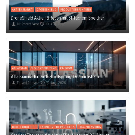
AKTIENMARKT
DRONESHIELD
PRODUKTEINFÜHRUNG
DroneShield Aktie: RfRecon mit 31-fachem Speicher
Dr. Robert Sasse
10. Aug. 2026
ATLASSIAN
CLOUD COMPUTING
KI-BOOM
Atlassian nach dem Rekordsprung: Der nächste Test
Eduard Altmann
10. Aug. 2026
BIOTECHNOLOGIE
CAPRICOR THERAPEUTICS
FDA-ZULASSUNG