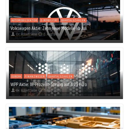
AUTOMOBILSEKTOR
E-MOBILITÄT
QUARTALSZAHLEN
Volkswagen Aktie: Zehn neue Modelle ab Juli
Dr. Robert Sasse
6. Aug. 2026
EUROPA
FINANZWESEN
QUARTALSZAHLEN
WPP Aktie: 18-Prozent-Sprung auf 4,29 Euro
Dr. Robert Sasse
6. Aug. 2026