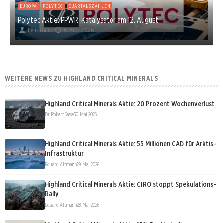
EUROPA
POLYTEC
QUARTALSZAHLEN
Polytec Aktie: PPWR-Katalysator am 12. August
Felix Baarz
6. Aug. 2026
WEITERE NEWS ZU HIGHLAND CRITICAL MINERALS
Highland Critical Minerals Aktie: 20 Prozent Wochenverlust
Dr. Robert Sasse
30. Mai 2026
Highland Critical Minerals Aktie: 55 Millionen CAD für Arktis-
Infrastruktur
Eduard Altmann
29. Mai 2026
Highland Critical Minerals Aktie: CIRO stoppt Spekulations-
Rally
Eduard Altmann
28. Mai 2026