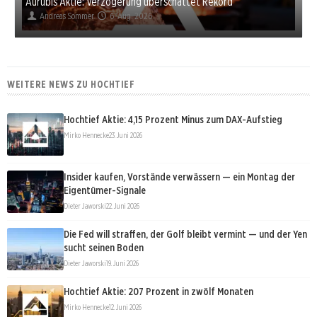
Aurubis Aktie: Verzögerung überschattet Rekord
Andreas Sommer
6. Aug. 2026
WEITERE NEWS ZU HOCHTIEF
Hochtief Aktie: 4,15 Prozent Minus zum DAX-Aufstieg
Mirko Hennecke
23. Juni 2026
Insider kaufen, Vorstände verwässern — ein Montag der
Eigentümer-Signale
Dieter Jaworski
22. Juni 2026
Die Fed will straffen, der Golf bleibt vermint — und der Yen
sucht seinen Boden
Dieter Jaworski
19. Juni 2026
Hochtief Aktie: 207 Prozent in zwölf Monaten
Mirko Hennecke
12. Juni 2026