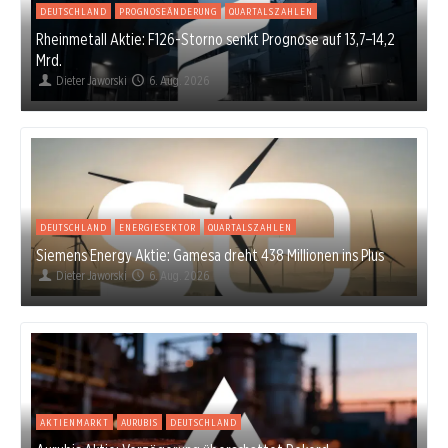
DEUTSCHLAND
PROGNOSEÄNDERUNG
QUARTALSZAHLEN
Rheinmetall Aktie: F126-Storno senkt Prognose auf 13,7–14,2
Mrd.
Dieter Jaworski
6. Aug. 2026
DEUTSCHLAND
ENERGIESEKTOR
QUARTALSZAHLEN
Siemens Energy Aktie: Gamesa dreht 438 Millionen ins Plus
Dieter Jaworski
6. Aug. 2026
AKTIENMARKT
AURUBIS
DEUTSCHLAND