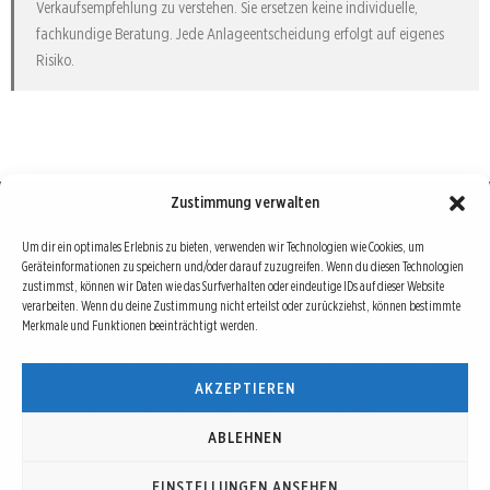
Verkaufsempfehlung zu verstehen. Sie ersetzen keine individuelle,
fachkundige Beratung. Jede Anlageentscheidung erfolgt auf eigenes
Risiko.
Zustimmung verwalten
Börse : lokal, international, global
Um dir ein optimales Erlebnis zu bieten, verwenden wir Technologien wie Cookies, um
Geräteinformationen zu speichern und/oder darauf zuzugreifen. Wenn du diesen Technologien
Erfolgreiche Börsengeschäfte bedingen vor allem drei Dinge: Verlässliche Informationen,
zustimmst, können wir Daten wie das Surfverhalten oder eindeutige IDs auf dieser Website
richtige Interpretationen und unabhängige Informationsquellen. Diese drei Bausteine sind
verarbeiten. Wenn du deine Zustimmung nicht erteilst oder zurückziehst, können bestimmte
auch die redaktionelle Leitlinie von Börse Global.
Merkmale und Funktionen beeinträchtigt werden.
Hinter Börse Global steht ein Team von erfahrenen Finanzjournalisten, die zum Teil schon
AKZEPTIEREN
seit Jahrzehnten Börse in all ihren Facetten leben und mit diesem Internetprojekt
interessierten Lesern und Investoren ein Angebot machen wollen, sich über spannende
Entwicklungen, Tendenzen, Chancen und Risiken von Börsen-Investments zu informieren.
ABLEHNEN
EINSTELLUNGEN ANSEHEN