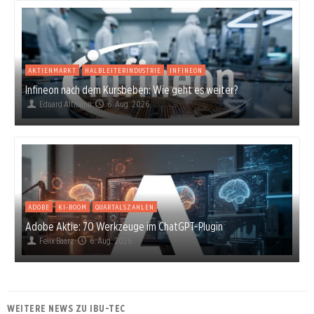
AKTIENMARKT
HALBLEITERINDUSTRIE
INFINEON
Infineon nach dem Kursbeben: Wie geht es weiter?
Eduard Altmann
6. Aug. 2026
ADOBE
KI-BOOM
QUARTALSZAHLEN
Adobe Aktie: 70 Werkzeuge im ChatGPT-Plugin
Felix Baarz
6. Aug. 2026
WEITERE NEWS ZU IBU-TEC