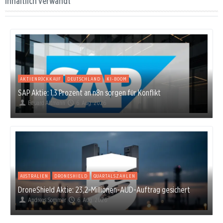
Inhaltlich verwandt
AKTIENRÜCKKAUF
DEUTSCHLAND
KI-BOOM
SAP Aktie: 1,3 Prozent an n8n sorgen für Konflikt
Eduard Altmann
6. Aug. 2026
AUSTRALIEN
DRONESHIELD
QUARTALSZAHLEN
DroneShield Aktie: 23,2-Millionen-AUD-Auftrag gesichert
Andreas Sommer
6. Aug. 2026