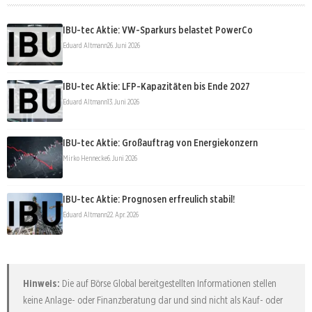
IBU-tec Aktie: VW-Sparkurs belastet PowerCo
Eduard Altmann
26. Juni 2026
IBU-tec Aktie: LFP-Kapazitäten bis Ende 2027
Eduard Altmann
13. Juni 2026
IBU-tec Aktie: Großauftrag von Energiekonzern
Mirko Hennecke
6. Juni 2026
IBU-tec Aktie: Prognosen erfreulich stabil!
Eduard Altmann
22. Apr. 2026
Hinweis:
Die auf Börse Global bereitgestellten Informationen stellen
keine Anlage- oder Finanzberatung dar und sind nicht als Kauf- oder