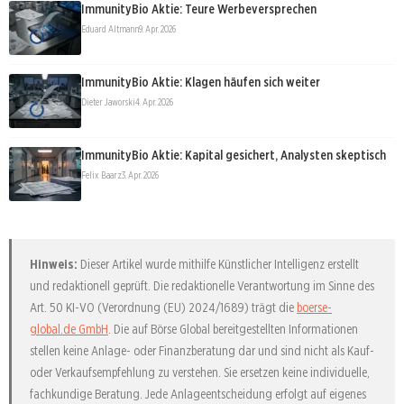
ImmunityBio Aktie: Teure Werbeversprechen
Eduard Altmann
9. Apr. 2026
ImmunityBio Aktie: Klagen häufen sich weiter
Dieter Jaworski
4. Apr. 2026
ImmunityBio Aktie: Kapital gesichert, Analysten skeptisch
Felix Baarz
3. Apr. 2026
Hinweis:
Dieser Artikel wurde mithilfe Künstlicher Intelligenz erstellt
und redaktionell geprüft. Die redaktionelle Verantwortung im Sinne des
Art. 50 KI-VO (Verordnung (EU) 2024/1689) trägt die
boerse-
global.de GmbH
. Die auf Börse Global bereitgestellten Informationen
stellen keine Anlage- oder Finanzberatung dar und sind nicht als Kauf-
oder Verkaufsempfehlung zu verstehen. Sie ersetzen keine individuelle,
fachkundige Beratung. Jede Anlageentscheidung erfolgt auf eigenes