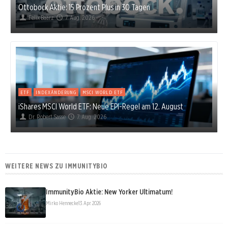
Ottobock Aktie: 15 Prozent Plus in 30 Tagen
Felix Baarz
7. Aug. 2026
ETF
INDEXÄNDERUNG
MSCI WORLD ETF
iShares MSCI World ETF: Neue EPI-Regel am 12. August
Dr. Robert Sasse
7. Aug. 2026
WEITERE NEWS ZU IMMUNITYBIO
ImmunityBio Aktie: New Yorker Ultimatum!
Mirko Hennecke
13. Apr. 2026