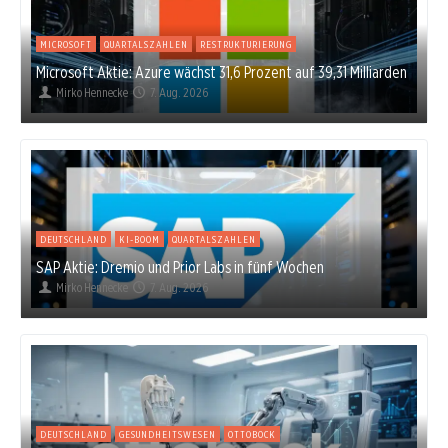
MICROSOFT
QUARTALSZAHLEN
RESTRUKTURIERUNG
Microsoft Aktie: Azure wächst 31,6 Prozent auf 39,31 Milliarden
Mirko Hennecke
7. Aug. 2026
DEUTSCHLAND
KI-BOOM
QUARTALSZAHLEN
SAP Aktie: Dremio und Prior Labs in fünf Wochen
Mirko Hennecke
7. Aug. 2026
DEUTSCHLAND
GESUNDHEITSWESEN
OTTOBOCK