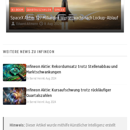
KI-BOOM
QUARTALSZAHLEN
SPACEX
SpaceX Aktie: 327 Milliarden Wertzuwachs nach Lockup-Ablauf
Eduard Altmann
8. Aug. 2026
WEITERE NEWS ZU INFINEON
Infineon Aktie: Rekordumsatz trotz Stellenabbau und
Marktschwankungen
Dr. Bernd Heim
6. Aug. 2024
Infineon Aktie: Kursaufschwung trotz rückläufiger
Quartalszahlen
Dr. Bernd Heim
1. Aug. 2024
Hinweis:
Dieser Artikel wurde mithilfe Künstlicher Intelligenz erstellt