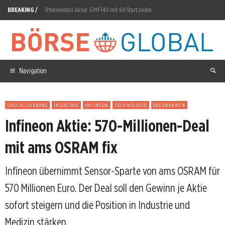
BREAKING /
Rheinmetall Aktie: GMF140 mit 64 Startzellen
D-Wave Quantum Aktie: 35,5 Mio. Buchungen trotz Umsatz-Stagnation
Palantir Aktie: 9,88-Prozent-Sprung auf 148,84 Euro
Renk Group Aktie: Rheinmetall-Vertrag über 270 Millionen Euro
Navigation
Gold: Minenwerte explodieren nach 23.000-Job-Minus
DIGITALISIERUNG
INDUSTRIE
INFINEON
TECHNOLOGIE
ÜBERNAHMEN
Telekom steht vor milliardenschwerer KI-Entscheidung
Infineon Aktie: 570-Millionen-Deal
Allianz-Aktie: Kapitalpolster oder Kostenfalle?
mit ams OSRAM fix
Commerzbank Aktie: 1,2-Milliarden-Rückkauf genehmigt
Infineon übernimmt Sensor-Sparte von ams OSRAM für
SpaceX Aktie: 327 Milliarden Wertzuwachs nach Lockup-Ablauf
570 Millionen Euro. Der Deal soll den Gewinn je Aktie
Bajaj Mobility vor der nächsten Bilanz-Prüfung
sofort steigern und die Position in Industrie und
Medizin stärken.