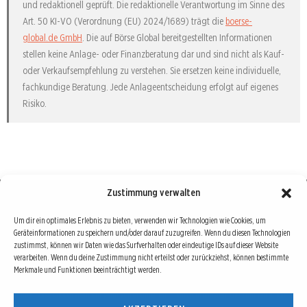
und redaktionell geprüft. Die redaktionelle Verantwortung im Sinne des
Art. 50 KI-VO (Verordnung (EU) 2024/1689) trägt die
boerse-
global.de GmbH
. Die auf Börse Global bereitgestellten Informationen
stellen keine Anlage- oder Finanzberatung dar und sind nicht als Kauf-
oder Verkaufsempfehlung zu verstehen. Sie ersetzen keine individuelle,
fachkundige Beratung. Jede Anlageentscheidung erfolgt auf eigenes
Risiko.
Zustimmung verwalten
Börse : lokal, international, global
Um dir ein optimales Erlebnis zu bieten, verwenden wir Technologien wie Cookies, um
Geräteinformationen zu speichern und/oder darauf zuzugreifen. Wenn du diesen Technologien
Erfolgreiche Börsengeschäfte bedingen vor allem drei Dinge: Verlässliche Informationen,
zustimmst, können wir Daten wie das Surfverhalten oder eindeutige IDs auf dieser Website
richtige Interpretationen und unabhängige Informationsquellen. Diese drei Bausteine sind
verarbeiten. Wenn du deine Zustimmung nicht erteilst oder zurückziehst, können bestimmte
Merkmale und Funktionen beeinträchtigt werden.
auch die redaktionelle Leitlinie von Börse Global.
Hinter Börse Global steht ein Team von erfahrenen Finanzjournalisten, die zum Teil schon