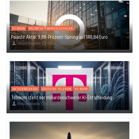
KI-BOOM
PALANTIR
QUARTALSZAHLEN
Palantir Aktie: 9,88-Prozent-Sprung auf 148,84 Euro
Eduard Altmann
8. Aug. 2026
AKTIENRÜCKKAUF
DEUTSCHE TELEKOM
KI-BOOM
Telekom steht vor milliardenschwerer KI-Entscheidung
Mirko Hennecke
8. Aug. 2026