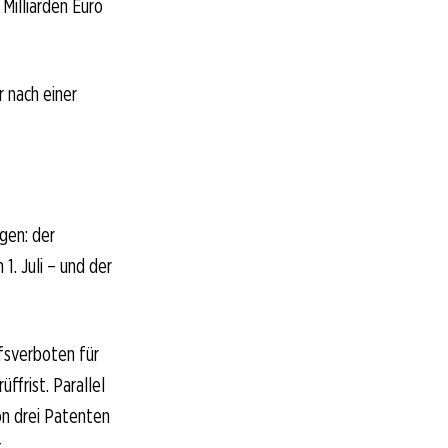
Milliarden Euro
r nach einer
gen: der
. Juli – und der
fsverboten für
ffrist. Parallel
on drei Patenten
.