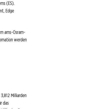
ems (ES).
nt, Edge
 dem ams-Osram-
utomation werden
3,812 Milliarden
ür das