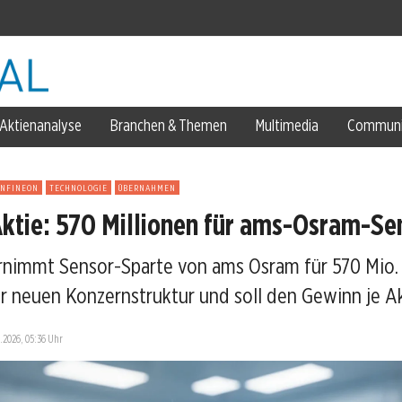
Aktienanalyse
Branchen & Themen
Multimedia
Communi
INFINEON
TECHNOLOGIE
ÜBERNAHMEN
Aktie: 570 Millionen für ams-Osram-Se
rnimmt Sensor-Sparte von ams Osram für 570 Mio. 
sjahr
ur neuen Konzernstruktur und soll den Gewinn je Ak
.2026, 05:36 Uhr
hr