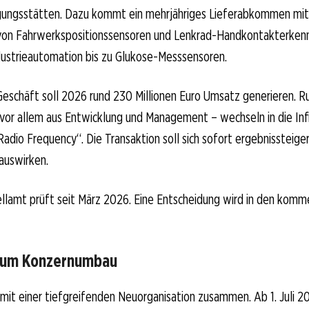
igungsstätten. Dazu kommt ein mehrjähriges Lieferabkommen mi
t von Fahrwerkspositionssensoren und Lenkrad-Handkontakterken
dustrieautomation bis zu Glukose-Messsensoren.
eschäft soll 2026 rund 230 Millionen Euro Umsatz generieren. 
vor allem aus Entwicklung und Management – wechseln in die Inf
Radio Frequency“. Die Transaktion soll sich sofort ergebnissteige
auswirken.
llamt prüft seit März 2026. Eine Entscheidung wird in den ko
zum Konzernumbau
 mit einer tiefgreifenden Neuorganisation zusammen. Ab 1. Juli 2