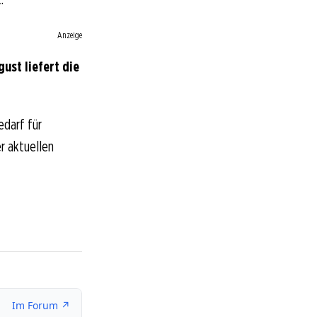
Anzeige
ust liefert die
edarf für
er aktuellen