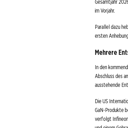
Gesamtjahr 2026 
im Vorjahr.
Parallel dazu he
ersten Anhebung 
Mehrere Ent
In den kommende
Abschluss des am
ausstehende Ents
Die US Internati
GaN-Produkte bel
verfolgt Infine
und einem Gebra