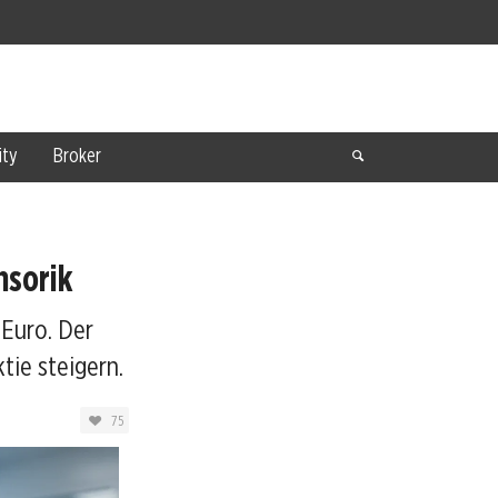
ty
Broker
nsorik
Euro. Der
tie steigern.
75