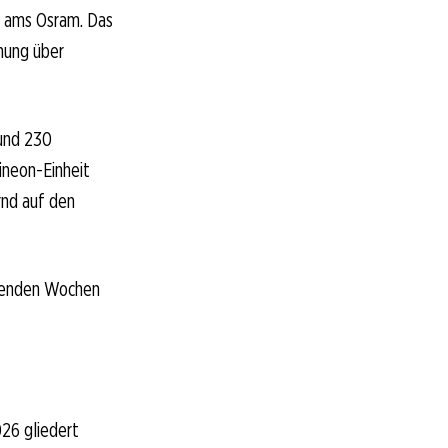
t ams Osram. Das
nung über
Rund 230
ineon-Einheit
rnd auf den
mmenden Wochen
026 gliedert