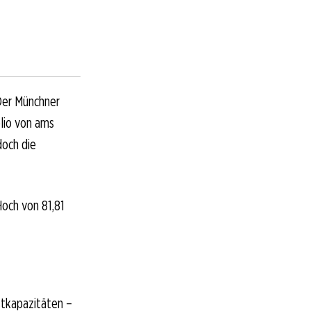
Der Münchner
lio von ams
doch die
och von 81,81
stkapazitäten –