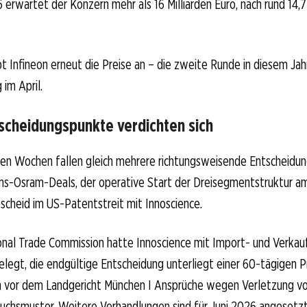
erwartet der Konzern mehr als 16 Milliarden Euro, nach rund 14,7 
bt Infineon erneut die Preise an – die zweite Runde in diesem Jah
im April.
scheidungspunkte verdichten sich
n Wochen fallen gleich mehrere richtungsweisende Entscheidun
s-Osram-Deals, der operative Start der Dreisegmentstruktur am 1
cheid im US-Patentstreit mit Innoscience.
onal Trade Commission hatte Innoscience mit Import- und Verkau
egt, die endgültige Entscheidung unterliegt einer 60-tägigen Prü
on vor dem Landgericht München I Ansprüche wegen Verletzung v
uchsmuster. Weitere Verhandlungen sind für Juni 2026 angesetzt