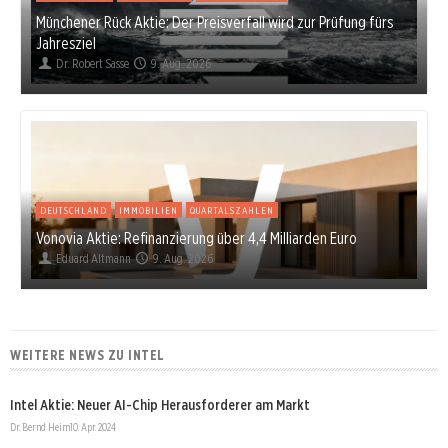
Münchener Rück Aktie: Der Preisverfall wird zur Prüfung fürs
Jahresziel
Dr. Robert Sasse
9. Aug. 2026
DEUTSCHLAND
IMMOBILIEN
QUARTALSZAHLEN
Vonovia Aktie: Refinanzierung über 4,4 Milliarden Euro
Eduard Altmann
9. Aug. 2026
WEITERE NEWS ZU INTEL
Intel Aktie: Neuer AI-Chip Herausforderer am Markt
Dr. Bernd Heim
10. Apr. 2024