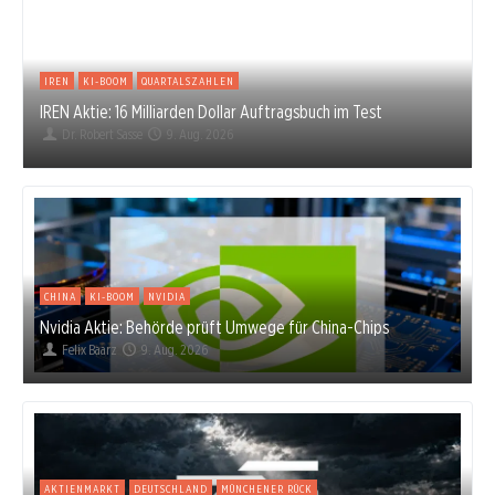
IREN
KI-BOOM
QUARTALSZAHLEN
IREN Aktie: 16 Milliarden Dollar Auftragsbuch im Test
Dr. Robert Sasse
9. Aug. 2026
CHINA
KI-BOOM
NVIDIA
Nvidia Aktie: Behörde prüft Umwege für China-Chips
Felix Baarz
9. Aug. 2026
AKTIENMARKT
DEUTSCHLAND
MÜNCHENER RÜCK