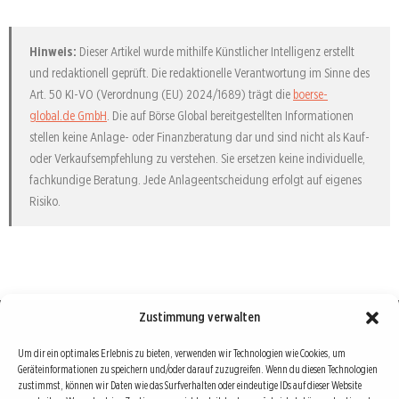
Hinweis:
Dieser Artikel wurde mithilfe Künstlicher Intelligenz erstellt
und redaktionell geprüft. Die redaktionelle Verantwortung im Sinne des
Art. 50 KI-VO (Verordnung (EU) 2024/1689) trägt die
boerse-
global.de GmbH
. Die auf Börse Global bereitgestellten Informationen
stellen keine Anlage- oder Finanzberatung dar und sind nicht als Kauf-
oder Verkaufsempfehlung zu verstehen. Sie ersetzen keine individuelle,
fachkundige Beratung. Jede Anlageentscheidung erfolgt auf eigenes
Risiko.
Zustimmung verwalten
Börse : lokal, international, global
Um dir ein optimales Erlebnis zu bieten, verwenden wir Technologien wie Cookies, um
Geräteinformationen zu speichern und/oder darauf zuzugreifen. Wenn du diesen Technologien
Erfolgreiche Börsengeschäfte bedingen vor allem drei Dinge: Verlässliche Informationen,
zustimmst, können wir Daten wie das Surfverhalten oder eindeutige IDs auf dieser Website