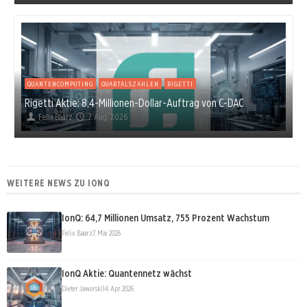
QUANTENCOMPUTING
QUARTALSZAHLEN
RIGETTI
Rigetti Aktie: 8,4-Millionen-Dollar-Auftrag von C-DAC
Felix Baarz
7. Aug. 2026
WEITERE NEWS ZU IONQ
IonQ: 64,7 Millionen Umsatz, 755 Prozent Wachstum
Felix Baarz
7. Mai 2026
IonQ Aktie: Quantennetz wächst
Dieter Jaworski
14. Apr. 2026