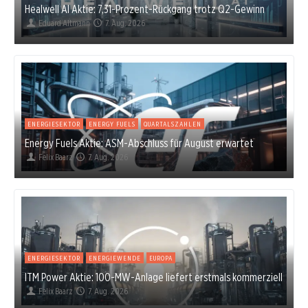
Healwell AI Aktie: 7,31-Prozent-Rückgang trotz Q2-Gewinn
Eduard Altmann
7. Aug. 2026
ENERGIESEKTOR
ENERGY FUELS
QUARTALSZAHLEN
Energy Fuels Aktie: ASM-Abschluss für August erwartet
Felix Baarz
7. Aug. 2026
ENERGIESEKTOR
ENERGIEWENDE
EUROPA
ITM Power Aktie: 100-MW-Anlage liefert erstmals kommerziell
Felix Baarz
7. Aug. 2026