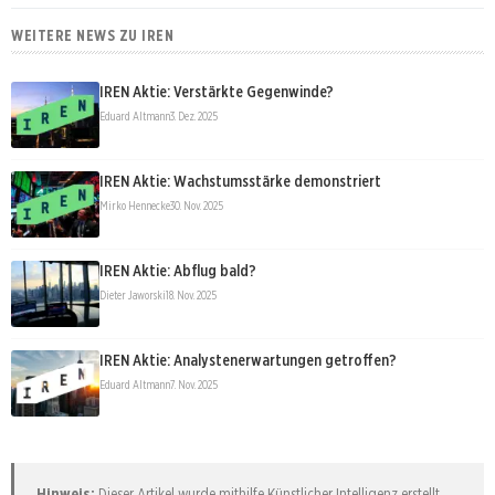
WEITERE NEWS ZU IREN
IREN Aktie: Verstärkte Gegenwinde?
Eduard Altmann
3. Dez. 2025
IREN Aktie: Wachstumsstärke demonstriert
Mirko Hennecke
30. Nov. 2025
IREN Aktie: Abflug bald?
Dieter Jaworski
18. Nov. 2025
IREN Aktie: Analystenerwartungen getroffen?
Eduard Altmann
7. Nov. 2025
Hinweis:
Dieser Artikel wurde mithilfe Künstlicher Intelligenz erstellt