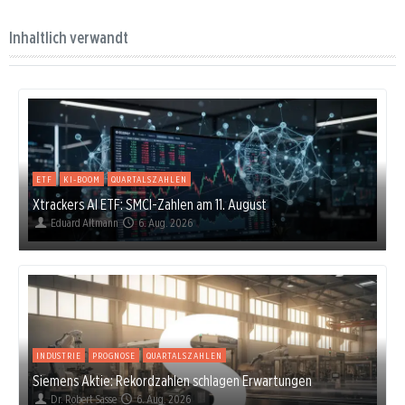
Inhaltlich verwandt
ETF
KI-BOOM
QUARTALSZAHLEN
Xtrackers AI ETF: SMCI-Zahlen am 11. August
Eduard Altmann
6. Aug. 2026
INDUSTRIE
PROGNOSE
QUARTALSZAHLEN
Siemens Aktie: Rekordzahlen schlagen Erwartungen
Dr. Robert Sasse
6. Aug. 2026