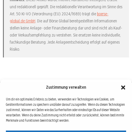
und redaktionell geprüft. Die redaktionelle Verantwortung im Sinne des
Art. 50 KI-VO (Verordnung (EU) 2024/1689) trägt die
boerse-
global.de GmbH
. Die auf Börse Global bereitgestellten Informationen
stellen keine Anlage- oder Finanzberatung dar und sind nicht als Kauf-
oder Verkaufsempfehlung zu verstehen. Sie ersetzen keine individuelle,
fachkundige Beratung. Jede Anlageentscheidung erfolgt auf eigenes
Risiko.
Zustimmung verwalten
Börse : lokal, international, global
Um dir ein optimales Erlebnis zu bieten, verwenden wir Technologien wie Cookies, um
Geräteinformationen zu speichern und/oder darauf zuzugreifen. Wenn du diesen Technologien
Erfolgreiche Börsengeschäfte bedingen vor allem drei Dinge: Verlässliche Informationen,
zustimmst, können wir Daten wie das Surfverhalten oder eindeutige IDs auf dieser Website
richtige Interpretationen und unabhängige Informationsquellen. Diese drei Bausteine sind
verarbeiten. Wenn du deine Zustimmung nicht erteilst oder zurückziehst, können bestimmte
Merkmale und Funktionen beeinträchtigt werden.
auch die redaktionelle Leitlinie von Börse Global.
Hinter Börse Global steht ein Team von erfahrenen Finanzjournalisten, die zum Teil schon