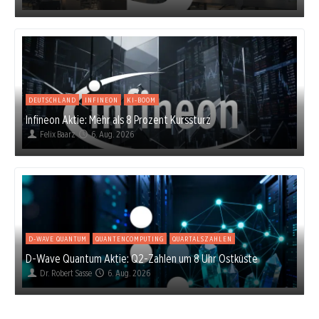
DEUTSCHLAND
INFINEON
KI-BOOM
Infineon Aktie: Mehr als 8 Prozent Kurssturz
Felix Baarz
6. Aug. 2026
D-WAVE QUANTUM
QUANTENCOMPUTING
QUARTALSZAHLEN
D-Wave Quantum Aktie: Q2-Zahlen um 8 Uhr Ostküste
Dr. Robert Sasse
6. Aug. 2026