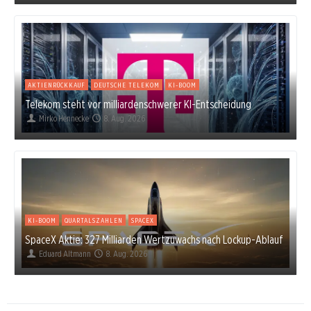
AKTIENRÜCKKAUF
DEUTSCHE TELEKOM
KI-BOOM
Telekom steht vor milliardenschwerer KI-Entscheidung
Mirko Hennecke
8. Aug. 2026
KI-BOOM
QUARTALSZAHLEN
SPACEX
SpaceX Aktie: 327 Milliarden Wertzuwachs nach Lockup-Ablauf
Eduard Altmann
8. Aug. 2026