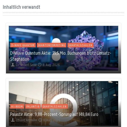
Inhaltlich verwandt
D-WAVE QUANTUM
QUANTENCOMPUTING
QUARTALSZAHLEN
D-Wave Quantum Aktie: 35,5 Mio. Buchungen trotz Umsatz-
Stagnation
Dr. Robert Sasse
8. Aug. 2026
KI-BOOM
PALANTIR
QUARTALSZAHLEN
Palantir Aktie: 9,88-Prozent-Sprung auf 148,84 Euro
Eduard Altmann
8. Aug. 2026