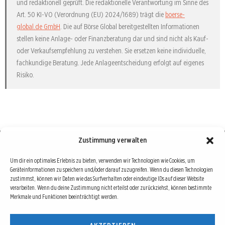
und redaktionell geprüft. Die redaktionelle Verantwortung im Sinne des
Art. 50 KI-VO (Verordnung (EU) 2024/1689) trägt die
boerse-
global.de GmbH
. Die auf Börse Global bereitgestellten Informationen
stellen keine Anlage- oder Finanzberatung dar und sind nicht als Kauf-
oder Verkaufsempfehlung zu verstehen. Sie ersetzen keine individuelle,
fachkundige Beratung. Jede Anlageentscheidung erfolgt auf eigenes
Risiko.
Zustimmung verwalten
Börse : lokal, international, global
Um dir ein optimales Erlebnis zu bieten, verwenden wir Technologien wie Cookies, um
Geräteinformationen zu speichern und/oder darauf zuzugreifen. Wenn du diesen Technologien
Erfolgreiche Börsengeschäfte bedingen vor allem drei Dinge: Verlässliche Informationen,
zustimmst, können wir Daten wie das Surfverhalten oder eindeutige IDs auf dieser Website
richtige Interpretationen und unabhängige Informationsquellen. Diese drei Bausteine sind
verarbeiten. Wenn du deine Zustimmung nicht erteilst oder zurückziehst, können bestimmte
Merkmale und Funktionen beeinträchtigt werden.
auch die redaktionelle Leitlinie von Börse Global.
Hinter Börse Global steht ein Team von erfahrenen Finanzjournalisten, die zum Teil schon