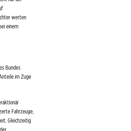
uf
achter werten
bei einem
des Bundes
 Anteile im Zuge
eraktionär
zerte Fahrzeuge,
it. Gleichzeitig
oder