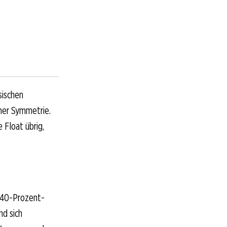
sischen
her Symmetrie.
 Float übrig,
e 40-Prozent-
nd sich