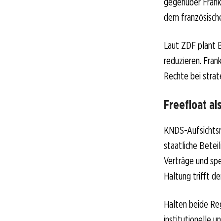
gegenüber Frank
dem französische
Laut ZDF plant B
reduzieren. Fran
Rechte bei strat
Freefloat al
KNDS-Aufsichtsr
staatliche Beteil
Verträge und spe
Haltung trifft d
Halten beide Re
institutionelle u