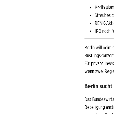
Berlin pla
Streubesit
RENK-Aktie
IPO noch f
Berlin will bei
Rüstungskonzern 
Für private Inve
wenn zwei Regie
Berlin sucht 
Das Bundeswirts
Beteiligung anst