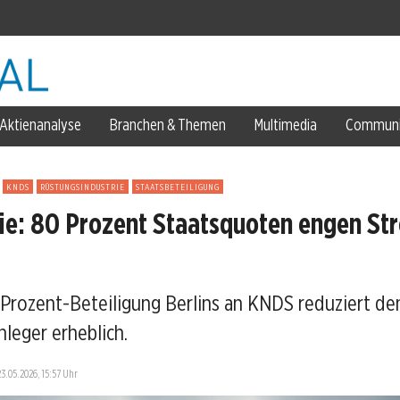
ng
Aktienanalyse
Branchen & Themen
Multimedia
Communi
KNDS
RÜSTUNGSINDUSTRIE
STAATSBETEILIGUNG
e: 80 Prozent Staatsquoten engen Str
Prozent-Beteiligung Berlins an KNDS reduziert de
nleger erheblich.
d
23.05.2026, 15:57 Uhr