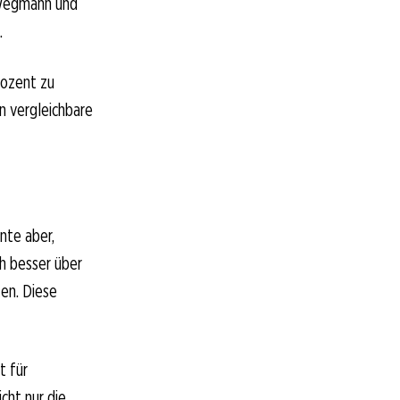
 Wegmann und
.
rozent zu
en vergleichbare
nte aber,
ch besser über
ten. Diese
t für
icht nur die