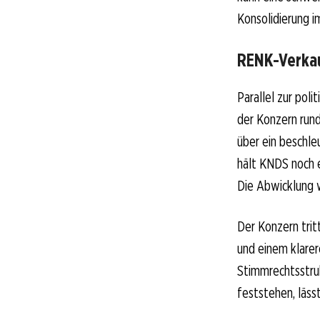
Konsolidierung i
RENK-Verkauf
Parallel zur pol
der Konzern run
über ein beschle
hält KNDS noch e
Die Abwicklung w
Der Konzern trit
und einem klarer
Stimmrechtsstru
feststehen, läss