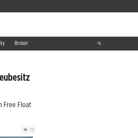
ty
Broker
eubesitz
n Free Float
70