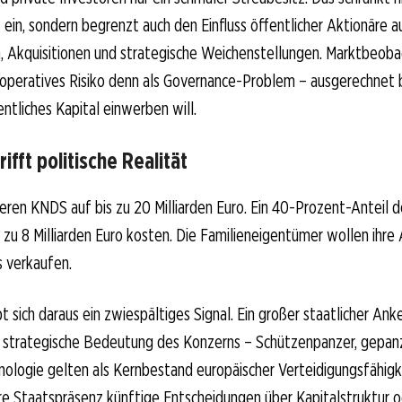
t ein, sondern begrenzt auch den Einfluss öffentlicher Aktionäre a
n, Akquisitionen und strategische Weichenstellungen. Marktbeob
 operatives Risiko denn als Governance-Problem – ausgerechnet 
entliches Kapital einwerben will.
ifft politische Realität
ieren KNDS auf bis zu 20 Milliarden Euro. Ein 40-Prozent-Anteil 
 zu 8 Milliarden Euro kosten. Die Familieneigentümer wollen ihre
 verkaufen.
t sich daraus ein zwiespältiges Signal. Ein großer staatlicher Ank
ie strategische Bedeutung des Konzerns – Schützenpanzer, gepan
hnologie gelten als Kernbestand europäischer Verteidigungsfähigke
e Staatspräsenz künftige Entscheidungen über Kapitalstruktur 