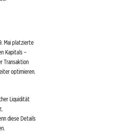
. Mai platzierte
n Kapitals –
er Transaktion
eiter optimieren.
her Liquidität
z,
nn diese Details
en.