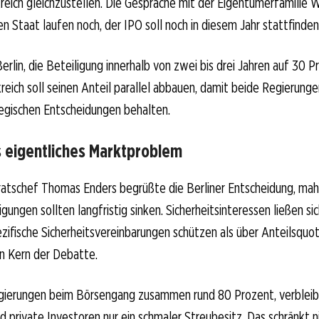
reich gleichzustellen. Die Gespräche mit der Eigentümerfamilie
n Staat laufen noch, der IPO soll noch in diesem Jahr stattfinden
erlin, die Beteiligung innerhalb von zwei bis drei Jahren auf 30 P
kreich soll seinen Anteil parallel abbauen, damit beide Regierung
egischen Entscheidungen behalten.
s eigentliches Marktproblem
atschef Thomas Enders begrüßte die Berliner Entscheidung, mah
igungen sollten langfristig sinken. Sicherheitsinteressen ließen si
zifische Sicherheitsvereinbarungen schützen als über Anteilsquo
en Kern der Debatte.
gierungen beim Börsengang zusammen rund 80 Prozent, verbleib
nd private Investoren nur ein schmaler Streubesitz. Das schränkt n