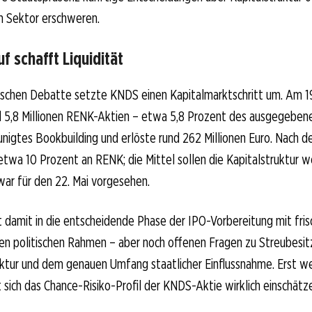
m Sektor erschweren.
 schafft Liquidität
itischen Debatte setzte KNDS einen Kapitalmarktschritt um. Am 19
d 5,8 Millionen RENK-Aktien – etwa 5,8 Prozent des ausgegebene
unigtes Bookbuilding und erlöste rund 262 Millionen Euro. Nach d
twa 10 Prozent an RENK; die Mittel sollen die Kapitalstruktur w
ar für den 22. Mai vorgesehen.
t damit in die entscheidende Phase der IPO-Vorbereitung mit frisc
en politischen Rahmen – aber noch offenen Fragen zu Streubesit
ktur und dem genauen Umfang staatlicher Einflussnahme. Erst we
t sich das Chance-Risiko-Profil der KNDS-Aktie wirklich einschätz