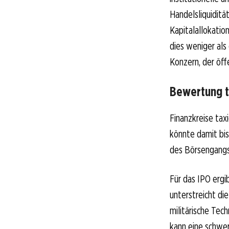
Handelsliquiditä
Kapitalallokatio
dies weniger als
Konzern, der öff
Bewertung tr
Finanzkreise tax
könnte damit bis
des Börsengangs
Für das IPO ergib
unterstreicht d
militärische Tec
kann eine schwer