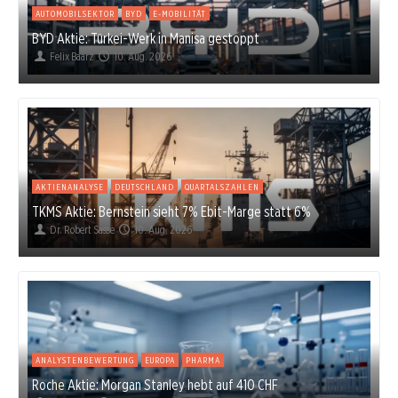
AUTOMOBILSEKTOR
BYD
E-MOBILITÄT
BYD Aktie: Türkei-Werk in Manisa gestoppt
Felix Baarz
10. Aug. 2026
AKTIENANALYSE
DEUTSCHLAND
QUARTALSZAHLEN
TKMS Aktie: Bernstein sieht 7% Ebit-Marge statt 6%
Dr. Robert Sasse
10. Aug. 2026
ANALYSTENBEWERTUNG
EUROPA
PHARMA
Roche Aktie: Morgan Stanley hebt auf 410 CHF