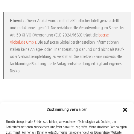
Hinweis:
Dieser Artikel wurde mithilfe Künstlicher Intelligenz erstellt
und redaktionell geprüft. Die redaktionelle Verantwortung im Sinne des
Art. 50 KI-VO (Verordnung (EU) 2024/1689) trägt die
boerse-
global.de GmbH
. Die auf Börse Global bereitgestellten Informationen
stellen keine Anlage- oder Finanzberatung dar und sind nicht als Kauf-
oder Verkaufsempfehlung zu verstehen. Sie ersetzen keine individuelle,
fachkundige Beratung. Jede Anlageentscheidung erfolgt auf eigenes
Risiko.
Zustimmung verwalten
Börse : lokal, international, global
Um dir ein optimales Erlebnis zu bieten, verwenden wir Technologien wie Cookies, um
Geräteinformationen zu speichern und/oder darauf zuzugreifen. Wenn du diesen Technologien
Erfolgreiche Börsengeschäfte bedingen vor allem drei Dinge: Verlässliche Informationen,
zustimmst, können wir Daten wie das Surfverhalten oder eindeutige IDs auf dieser Website