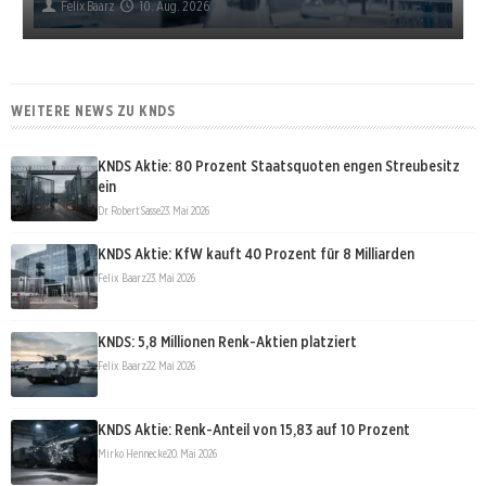
Felix Baarz
10. Aug. 2026
WEITERE NEWS ZU KNDS
KNDS Aktie: 80 Prozent Staatsquoten engen Streubesitz
ein
Dr. Robert Sasse
23. Mai 2026
KNDS Aktie: KfW kauft 40 Prozent für 8 Milliarden
Felix Baarz
23. Mai 2026
KNDS: 5,8 Millionen Renk-Aktien platziert
Felix Baarz
22. Mai 2026
KNDS Aktie: Renk-Anteil von 15,83 auf 10 Prozent
Mirko Hennecke
20. Mai 2026