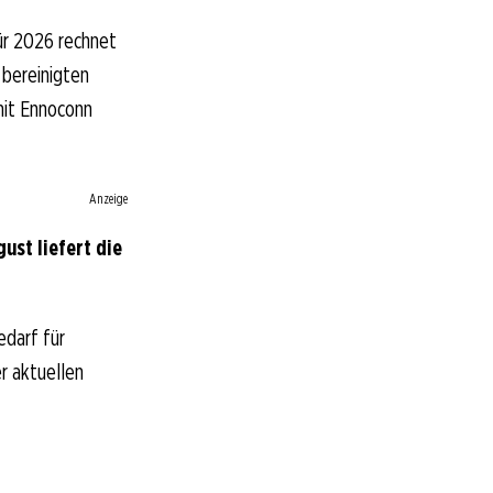
ür 2026 rechnet
 bereinigten
mit Ennoconn
Anzeige
st liefert die
edarf für
er aktuellen