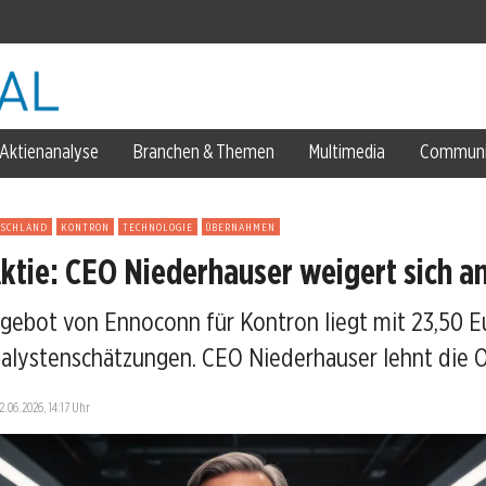
o
Aktienanalyse
Branchen & Themen
Multimedia
Communi
TSCHLAND
KONTRON
TECHNOLOGIE
ÜBERNAHMEN
ktie: CEO Niederhauser weigert sich a
ngebot von Ennoconn für Kontron liegt mit 23,50 Eu
alystenschätzungen. CEO Niederhauser lehnt die O
ose
12.06.2026, 14:17 Uhr
 Metals am 3. Juli