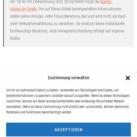
Art. 50 KI-VO (Verordnung (EU) 2024/1689) trägt die
boerse-
global.de GmbH
. Die auf Börse Global bereitgestellten Informationen
stellen keine Anlage- oder Finanzberatung dar und sind nicht als Kauf-
oder Verkaufsempfehlung zu verstehen. Sie ersetzen keine individuelle,
fachkundige Beratung. Jede Anlageentscheidung erfolgt auf eigenes
Risiko.
Zustimmung verwalten
Börse : lokal, international, global
Um dir ein optimales Erlebnis zu bieten, verwenden wir Technologien wie Cookies, um
Geräteinformationen zu speichern und/oder darauf zuzugreifen. Wenn du diesen Technologien
Erfolgreiche Börsengeschäfte bedingen vor allem drei Dinge: Verlässliche Informationen,
zustimmst, können wir Daten wie das Surfverhalten oder eindeutige IDs auf dieser Website
richtige Interpretationen und unabhängige Informationsquellen. Diese drei Bausteine sind
verarbeiten. Wenn du deine Zustimmung nicht erteilst oder zurückziehst, können bestimmte
Merkmale und Funktionen beeinträchtigt werden.
auch die redaktionelle Leitlinie von Börse Global.
Hinter Börse Global steht ein Team von erfahrenen Finanzjournalisten, die zum Teil schon
AKZEPTIEREN
seit Jahrzehnten Börse in all ihren Facetten leben und mit diesem Internetprojekt
interessierten Lesern und Investoren ein Angebot machen wollen, sich über spannende