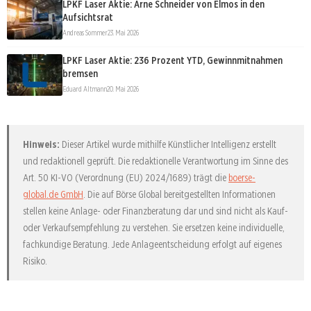
LPKF Laser Aktie: Arne Schneider von Elmos in den
Aufsichtsrat
Andreas Sommer
23. Mai 2026
LPKF Laser Aktie: 236 Prozent YTD, Gewinnmitnahmen
bremsen
Eduard Altmann
20. Mai 2026
Hinweis:
Dieser Artikel wurde mithilfe Künstlicher Intelligenz erstellt
und redaktionell geprüft. Die redaktionelle Verantwortung im Sinne des
Art. 50 KI-VO (Verordnung (EU) 2024/1689) trägt die
boerse-
global.de GmbH
. Die auf Börse Global bereitgestellten Informationen
stellen keine Anlage- oder Finanzberatung dar und sind nicht als Kauf-
oder Verkaufsempfehlung zu verstehen. Sie ersetzen keine individuelle,
fachkundige Beratung. Jede Anlageentscheidung erfolgt auf eigenes
Risiko.