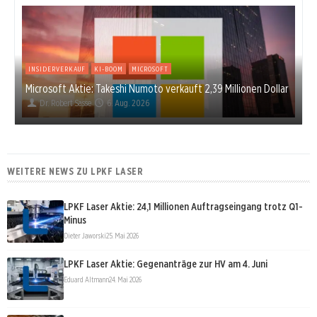
INSIDERVERKAUF
KI-BOOM
MICROSOFT
Microsoft Aktie: Takeshi Numoto verkauft 2,39 Millionen Dollar
Dr. Robert Sasse
6. Aug. 2026
WEITERE NEWS ZU LPKF LASER
LPKF Laser Aktie: 24,1 Millionen Auftragseingang trotz Q1-
Minus
Dieter Jaworski
25. Mai 2026
LPKF Laser Aktie: Gegenanträge zur HV am 4. Juni
Eduard Altmann
24. Mai 2026