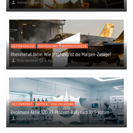
Andreas Sommer
7. Aug. 2026
AKTIENANALYSE
DEUTSCHLAND
QUARTALSZAHLEN
Rheinmetall Aktie: Wie tragfähig ist die Margen-Zusage?
Mirko Hennecke
6. Aug. 2026
AKTIENMARKT
BIOTECH
FDA-ZULASSUNG
Replimune Aktie: 120,93-Prozent-Rally nach 10:3-Votum
Eduard Altmann
6. Aug. 2026