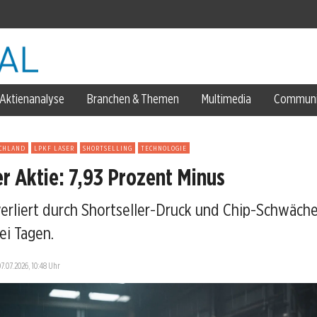
se
Aktienanalyse
Branchen & Themen
Multimedia
Communi
CHLAND
LPKF LASER
SHORTSELLING
TECHNOLOGIE
r Aktie: 7,93 Prozent Minus
ächste Kursrichtung?
erliert durch Shortseller-Druck und Chip-Schwäche
ei Tagen.
07.07.2026, 10:48 Uhr