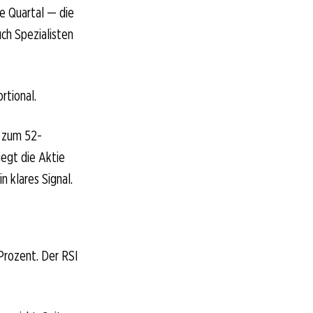
e Quartal — die
uch Spezialisten
rtional.
d zum 52-
iegt die Aktie
 klares Signal.
 Prozent. Der RSI