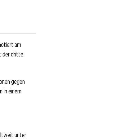
notiert am
t der dritte
tionen gegen
n in einem
ltweit unter