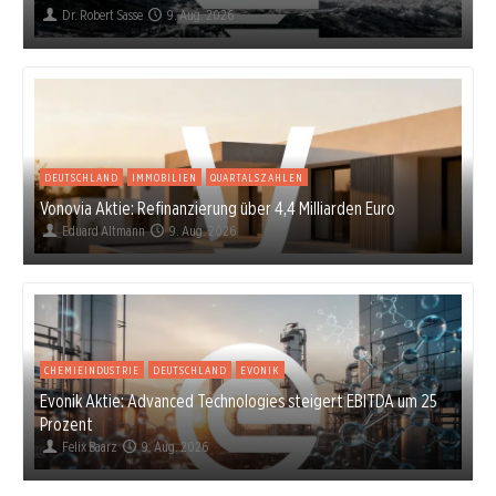
Dr. Robert Sasse
9. Aug. 2026
DEUTSCHLAND
IMMOBILIEN
QUARTALSZAHLEN
Vonovia Aktie: Refinanzierung über 4,4 Milliarden Euro
Eduard Altmann
9. Aug. 2026
CHEMIEINDUSTRIE
DEUTSCHLAND
EVONIK
Evonik Aktie: Advanced Technologies steigert EBITDA um 25
Prozent
Felix Baarz
9. Aug. 2026