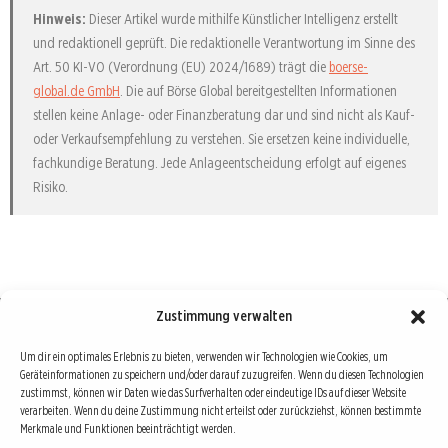
Hinweis:
Dieser Artikel wurde mithilfe Künstlicher Intelligenz erstellt
und redaktionell geprüft. Die redaktionelle Verantwortung im Sinne des
Art. 50 KI-VO (Verordnung (EU) 2024/1689) trägt die
boerse-
global.de GmbH
. Die auf Börse Global bereitgestellten Informationen
stellen keine Anlage- oder Finanzberatung dar und sind nicht als Kauf-
oder Verkaufsempfehlung zu verstehen. Sie ersetzen keine individuelle,
fachkundige Beratung. Jede Anlageentscheidung erfolgt auf eigenes
Risiko.
Zustimmung verwalten
Börse : lokal, international, global
Um dir ein optimales Erlebnis zu bieten, verwenden wir Technologien wie Cookies, um
Geräteinformationen zu speichern und/oder darauf zuzugreifen. Wenn du diesen Technologien
Erfolgreiche Börsengeschäfte bedingen vor allem drei Dinge: Verlässliche Informationen,
zustimmst, können wir Daten wie das Surfverhalten oder eindeutige IDs auf dieser Website
richtige Interpretationen und unabhängige Informationsquellen. Diese drei Bausteine sind
verarbeiten. Wenn du deine Zustimmung nicht erteilst oder zurückziehst, können bestimmte
Merkmale und Funktionen beeinträchtigt werden.
auch die redaktionelle Leitlinie von Börse Global.