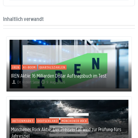
Inhaltlich verwandt
IREN
KI-BOOM
QUARTALSZAHLEN
IREN Aktie: 16 Milliarden Dollar Auftragsbuch im Test
Dr. Robert Sasse
9. Aug. 2026
AKTIENMARKT
DEUTSCHLAND
MÜNCHENER RÜCK
Münchener Rück Aktie: Der Preisverfall wird zur Prüfung fürs
Jahresziel