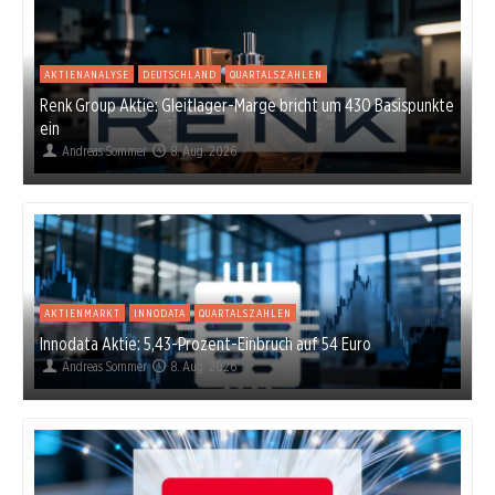
AKTIENANALYSE
DEUTSCHLAND
QUARTALSZAHLEN
Renk Group Aktie: Gleitlager-Marge bricht um 430 Basispunkte
ein
Andreas Sommer
8. Aug. 2026
AKTIENMARKT
INNODATA
QUARTALSZAHLEN
Innodata Aktie: 5,43-Prozent-Einbruch auf 54 Euro
Andreas Sommer
8. Aug. 2026