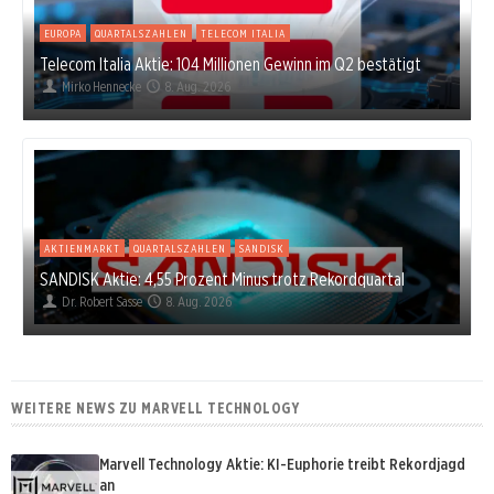
EUROPA
QUARTALSZAHLEN
TELECOM ITALIA
Telecom Italia Aktie: 104 Millionen Gewinn im Q2 bestätigt
Mirko Hennecke
8. Aug. 2026
AKTIENMARKT
QUARTALSZAHLEN
SANDISK
SANDISK Aktie: 4,55 Prozent Minus trotz Rekordquartal
Dr. Robert Sasse
8. Aug. 2026
WEITERE NEWS ZU MARVELL TECHNOLOGY
Marvell Technology Aktie: KI-Euphorie treibt Rekordjagd
an