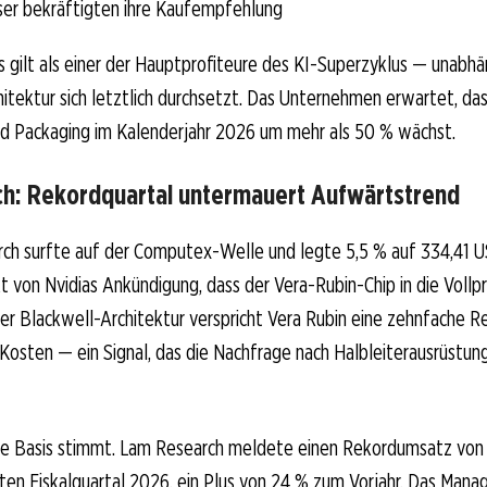
er bekräftigten ihre Kaufempfehlung
s gilt als einer der Hauptprofiteure des KI-Superzyklus — unabhä
itektur sich letztlich durchsetzt. Das Unternehmen erwartet, da
d Packaging im Kalenderjahr 2026 um mehr als 50 % wächst.
h: Rekordquartal untermauert Aufwärtstrend
ch surfte auf der Computex-Welle und legte 5,5 % auf 334,41 U
t von Nvidias Ankündigung, dass der Vera-Rubin-Chip in die Vollp
er Blackwell-Architektur verspricht Vera Rubin eine zehnfache R
osten — ein Signal, das die Nachfrage nach Halbleiterausrüstun
e Basis stimmt. Lam Research meldete einen Rekordumsatz von 5
tten Fiskalquartal 2026, ein Plus von 24 % zum Vorjahr. Das Ma