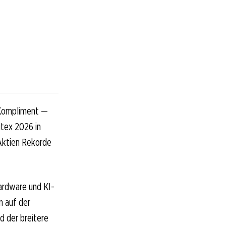
-Kompliment —
utex 2026 in
Aktien Rekorde
Hardware und KI-
n auf der
 der breitere