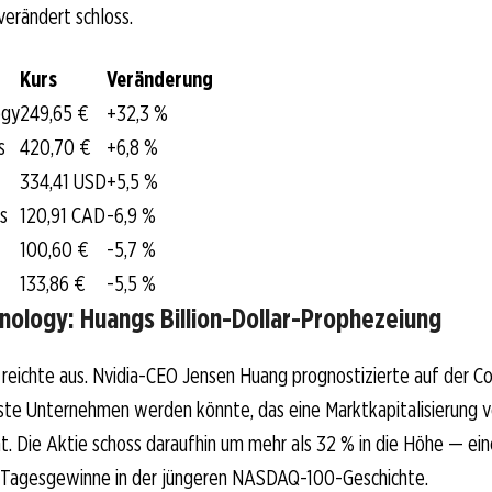
erändert schloss.
Kurs
Veränderung
ogy
249,65 €
+32,3 %
s
420,70 €
+6,8 %
334,41 USD
+5,5 %
s
120,91 CAD
-6,9 %
100,60 €
-5,7 %
133,86 €
-5,5 %
nology: Huangs Billion-Dollar-Prophezeiung
z reichte aus. Nvidia-CEO Jensen Huang prognostizierte auf der 
ste Unternehmen werden könnte, das eine Marktkapitalisierung vo
ht. Die Aktie schoss daraufhin um mehr als 32 % in die Höhe — ein
 Tagesgewinne in der jüngeren NASDAQ-100-Geschichte.