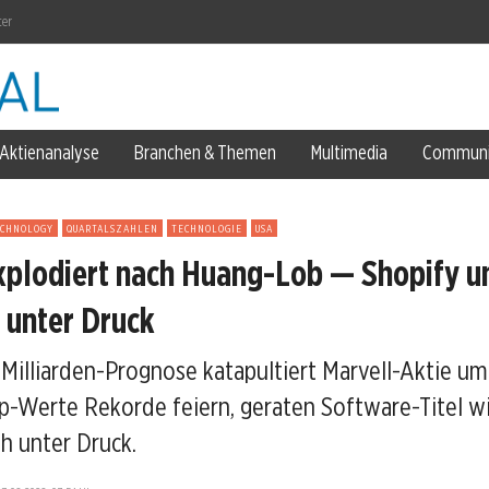
ter
ung
Aktienanalyse
Branchen & Themen
Multimedia
Communi
ch
ECHNOLOGY
QUARTALSZAHLEN
TECHNOLOGIE
USA
xplodiert nach Huang-Lob — Shopify u
nkt
 unter Druck
Milliarden-Prognose katapultiert Marvell-Aktie um
-Werte Rekorde feiern, geraten Software-Titel w
 unter Druck.