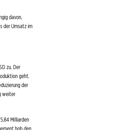
ngig davon,
ss der Umsatz im
SD zu. Der
roduktion geht.
eduzierung der
g weiter
,84 Milliarden
nagement hob den