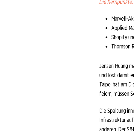
Die Kernpunkte:
Marvell-Ak
Applied Ma
Shopify un
Thomson Re
Jensen Huang ma
und löst damit e
Taipei hat am D
feiern, müssen S
Die Spaltung inn
Infrastruktur au
anderen. Der S&