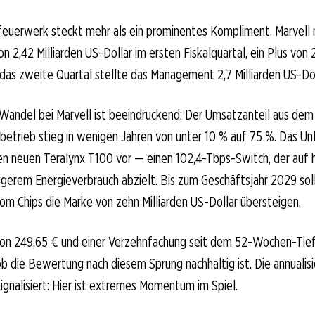
feuerwerk steckt mehr als ein prominentes Kompliment. Marvell
 2,42 Milliarden US-Dollar im ersten Fiskalquartal, ein Plus vo
 das zweite Quartal stellte das Management 2,7 Milliarden US-Doll
 Wandel bei Marvell ist beeindruckend: Der Umsatzanteil aus dem
etrieb stieg in wenigen Jahren von unter 10 % auf 75 %. Das U
n neuen Teralynx T100 vor — einen 102,4-Tbps-Switch, der auf 
rigerem Energieverbrauch abzielt. Bis zum Geschäftsjahr 2029 soll
m Chips die Marke von zehn Milliarden US-Dollar übersteigen.
von 249,65 € und einer Verzehnfachung seit dem 52-Wochen-Tief 
ob die Bewertung nach diesem Sprung nachhaltig ist. Die annualisie
ignalisiert: Hier ist extremes Momentum im Spiel.