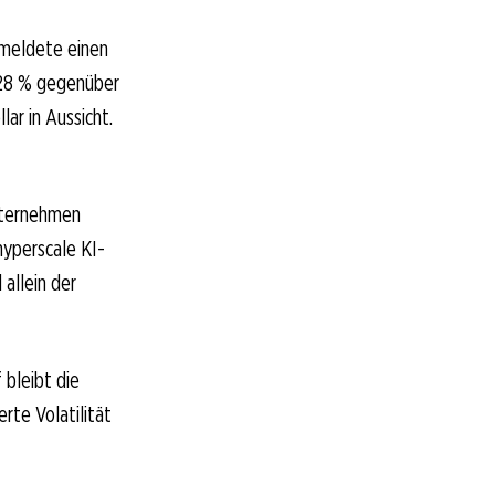
 meldete einen
n 28 % gegenüber
ar in Aussicht.
nternehmen
hyperscale KI-
 allein der
bleibt die
rte Volatilität