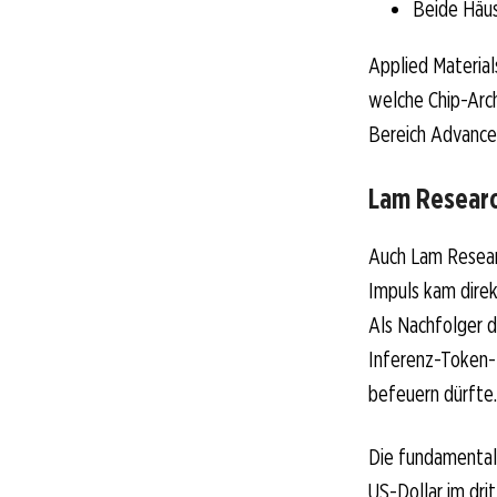
Beide Häus
Applied Material
welche Chip-Arch
Bereich Advance
Lam Researc
Auch Lam Resear
Impuls kam direk
Als Nachfolger d
Inferenz-Token-K
befeuern dürfte.
Die fundamental
US-Dollar im dri