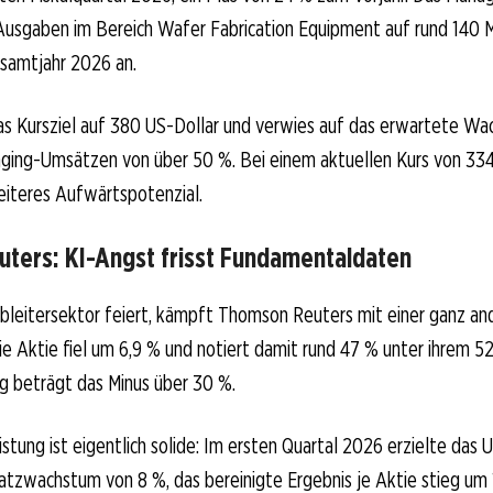
 Ausgaben im Bereich Wafer Fabrication Equipment auf rund 140 M
esamtjahr 2026 an.
as Kursziel auf 380 US-Dollar und verwies auf das erwartete Wa
ing-Umsätzen von über 50 %. Bei einem aktuellen Kurs von 334
eiteres Aufwärtspotenzial.
ters: KI-Angst frisst Fundamentaldaten
leitersektor feiert, kämpft Thomson Reuters mit einer ganz an
ie Aktie fiel um 6,9 % und notiert damit rund 47 % unter ihrem
g beträgt das Minus über 30 %.
istung ist eigentlich solide: Im ersten Quartal 2026 erzielte das
tzwachstum von 8 %, das bereinigte Ergebnis je Aktie stieg um 