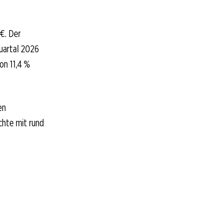
€. Der
uartal 2026
on 11,4 %
en
chte mit rund