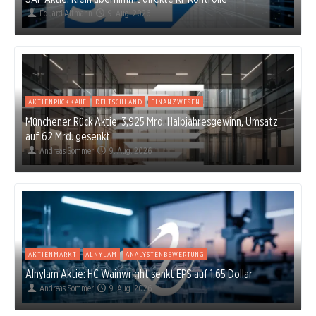
Eduard Altmann
9. Aug. 2026
AKTIENRÜCKKAUF
DEUTSCHLAND
FINANZWESEN
Münchener Rück Aktie: 3,925 Mrd. Halbjahresgewinn, Umsatz
auf 62 Mrd. gesenkt
Andreas Sommer
9. Aug. 2026
AKTIENMARKT
ALNYLAM
ANALYSTENBEWERTUNG
Alnylam Aktie: HC Wainwright senkt EPS auf 1,65 Dollar
Andreas Sommer
9. Aug. 2026