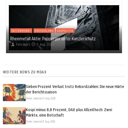
AKTIENMARKT
DEUTSCHLAND
GEOPOLITIK
Rheinmetall Aktie: Papperger unter Kanzlerschutz
Felix Baarz
9. Aug. 2026
WEITERE NEWS ZU MDAX
Sieben Prozent Verlust trotz Rekordzahlen: Die neue Härte
der Berichtssaison
Dieter Jaworski
5. Aug. 2026
Kospi minus 8,8 Prozent, DAX plus Allzeithoch: Zwei
Märkte, eine Botschaft
Dieter Jaworski
3. Aug. 2026